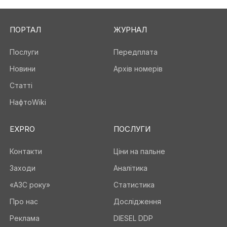
ПОРТАЛ
ЖУРНАЛ
Послуги
Передплата
Новини
Архів номерів
Статті
НафтоWiki
EXPRO
ПОСЛУГИ
Контакти
Ціни на пальне
Заходи
Аналітика
«АЗС року»
Статистика
Про нас
Дослідження
Реклама
DIESEL DDP