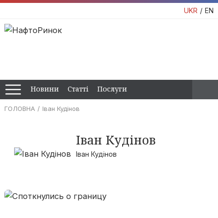
UKR
EN
Новини
Статті
Послуги
ГОЛОВНА
Іван Кудінов
Іван Кудінов
Іван Кудінов