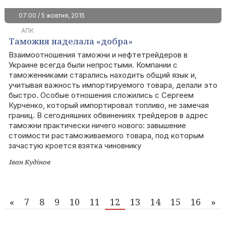
07:00 / 5 жовтня, 2015
АПК
Таможня наделала «добра»
Взаимоотношения таможни и нефтетрейдеров в
Украине всегда были непростыми. Компании с
таможенниками старались находить общий язык и,
учитывая важность импортируемого товара, делали это
быстро. Особые отношения сложились с Сергеем
Курченко, который импортировал топливо, не замечая
границ. В сегодняшних обвинениях трейдеров в адрес
таможни практически ничего нового: завышение
стоимости растаможиваемого товара, под которым
зачастую кроется взятка чиновнику
Іван Кудінов
«
7
8
9
10
11
12
13
14
15
16
»