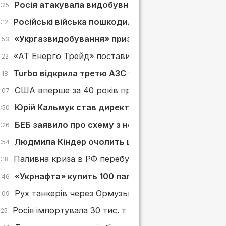
Росія атакувала видобувні активи і 4 АЗС «Укрн
:25
Російські війська пошкодили АЗС у Слов’янську
:12
«Укргазвидобування» призначило нових керівник
:53
«АТ Енерго Трейд» поставить «Київпастрансу» ди
:22
Turbo відкрила третю АЗС у Львівській області
:18
США вперше за 40 років припинили імпорт нафти і
5:07
Юрій Кальмук став директором із сервісів «Укр
4:50
БЕБ заявило про схему з неіснуючими поставка
4:26
Людмила Кіндер очолить ще одну дочірню комп
3:54
Паливна криза в РФ перебудовує ринок АЗС: що в
:18
«Укрнафта» купить 100 паливовозів
2:46
Рух танкерів через Ормузьку протоку різко скоро
2:09
Росія імпортувала 30 тис. т нафтопродуктів з Півд
:25