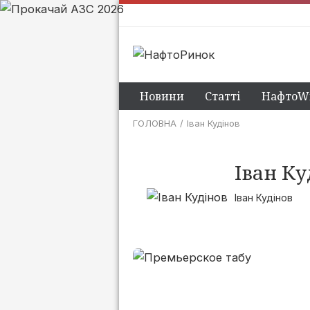
Новини
Статті
НафтоWi
ГОЛОВНА
Іван Кудінов
Іван Ку
Іван Кудінов