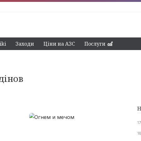
ki
Заходи
Ціни на АЗС
Послуги
дінов
Н
1
16