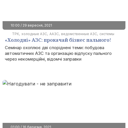
10:00 / 29 вересня, 2021
ТРК
холодные АЗС
ААЗС
ведомственные АЗС
системы
«Холодні» АЗС: прокачай бізнес пального!
учета
Семінар охоплює дві споріднені теми: побудова
автоматичних АЗС та органзацію відпуску пального
через некомерційні, відомчі заправки
01:00 / 16 березня, 2021