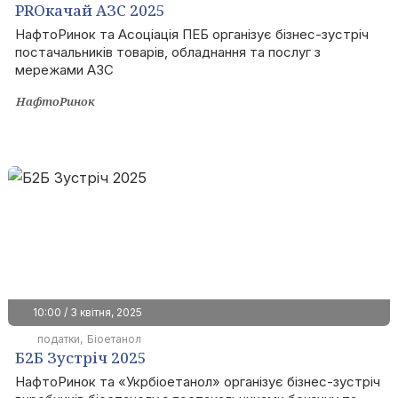
PROкачай АЗС 2025
НафтоРинок та Асоціація ПЕБ організує бізнес-зустріч
постачальників товарів, обладнання та послуг з
мережами АЗС
НафтоРинок
10:00 / 3 квітня, 2025
податки
Біоетанол
Б2Б Зустріч 2025
НафтоРинок та «Укрбіоетанол» організує бізнес-зустріч