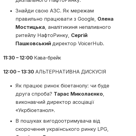
дизпального НафтоРинку.
Знайди свою АЗС. Як мережам
правильно працювати з Google,
Олена
Мостицька
, аналітикиня непаливного
ритейлу НафтоРинку,
Сергій
Пашковський
директор VoicerHub.
11:30 – 12:00
Кава-брейк
12:00 – 13:30
АЛЬТЕРНАТИВНА ДИСКУСІЯ
Як працює ринок біоетанолу: чи буде
друга спроба?
Тарас Миколаєнко
,
виконавчий директор асоціації
«Укрбіоетанол».
В пошуках вигодоотримувача від
скорочення українського ринку LPG,