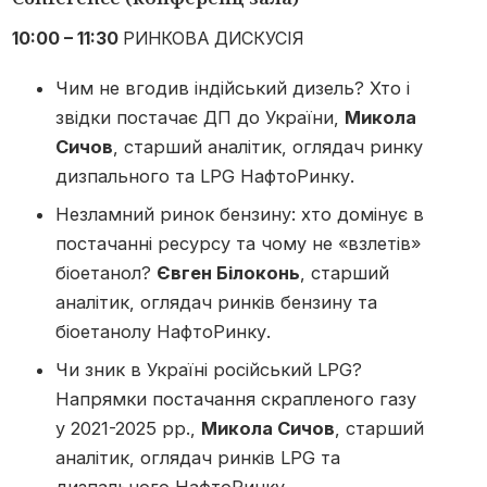
10:00 – 11:30
РИНКОВА ДИСКУСІЯ
Чим не вгодив індійський дизель? Хто і
звідки постачає ДП до України,
Микола
Сичов
, старший аналітик, оглядач ринку
дизпального та LPG НафтоРинку.
Незламний ринок бензину: хто домінує в
постачанні ресурсу та чому не «взлетів»
біоетанол?
Євген Білоконь
, старший
аналітик, оглядач ринків бензину та
біоетанолу НафтоРинку.
Чи зник в Україні російський LPG?
Напрямки постачання скрапленого газу
у 2021-2025 рр.,
Микола Сичов
, старший
аналітик, оглядач ринків LPG та