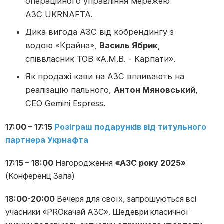
операційного управління мережею
АЗС UKRNAFTA.
Дика вигода АЗС від кобрендингу з
водою «Крайна»,
Василь Ябрик
,
співвласник ТОВ «А.М.В. - Карпати».
Як продажі кави на АЗС впливають на
реалізацію пального,
Антон Мяновський
,
СЕО Gemini Espress.
17:00 – 17:15
Розіграш подарунків від титульного
партнера Укрнафта
17:15 – 18:00
Нагородження
«АЗС року 2025»
(Конференц Зала)
18:00-20:00
Вечеря для своїх, запрошуються всі
учасники «PROкачай АЗС». Шедеври класичної