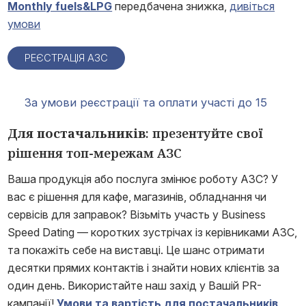
Monthly fuels&LPG
передбачена знижка,
дивіться
умови
РЕЄСТРАЦІЯ АЗС
За умови реєстрації та оплати участі до 15
серпня 2025 р. діє знижка 10%
Для постачальників
: презентуйте свої
рішення топ-мережам АЗС
Ваша продукція або послуга змінює роботу АЗС? У
вас є рішення для кафе, магазинів, обладнання чи
сервісів для заправок? Візьміть участь у Business
Speed Dating — коротких зустрічах із керівниками АЗС,
та покажіть себе на виставці. Це шанс отримати
десятки прямих контактів і знайти нових клієнтів за
один день. Використайте наш захід у Вашій PR-
кампанії!
Умови та вартість для постачальників