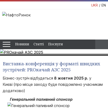
UKR
EN
PROкачай АЗС 2025
НафтоРинок та Асоціація ПЕБ організує бізнес-зустріч
постачальників товарів, обладнання та послуг з мережами
АЗС
Новини
Статті
Послуги
08.10.2025 - 08.10.2025
Виставка-конференція у форматі швидких
зустрічей: PROкачай АЗС 2025
Бізнес-зустріч відбудеться
8 жовтня 2025 р.
у
Києві (про місце заходу буде повідомлено учасникам
додатково)
Генеральний паливний спонсор