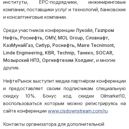
институты, EPC-подрядчики, инжиниринговые
компании, поставщики услуг и технологий, банковские
и консалтинговые компании.
Среди участников конференции
Лукойл, Газпром
Нефть, Роснефть,
OMV
, MOL
Group
, Словнафт,
КазМунайГаз, Сибур, Роснефть, Maire
Tecnimont
,
Linde
Engineering
, KBR
, Technip
, Танеко, SOCAR
,
Мозырский НПЗ, Оргнефтехим Холдинг,
и многие
другие.
НефтеРынок выступит медиа партнёром конференции
и предоставляет своим подписчикам специальную
скидку 10%. Бонус код скидки Oilmarket10,
воспользоваться которым можно регистрируясь на
сайте конференции
www.cisdownstream.com/ru
Контакты организатора для дополнительной