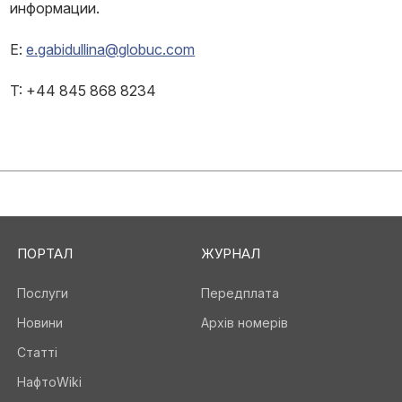
информации.
E:
e.gabidullina@globuc.com
T: +44 845 868 8234
ПОРТАЛ
ЖУРНАЛ
Послуги
Передплата
Новини
Архів номерів
Статті
НафтоWiki