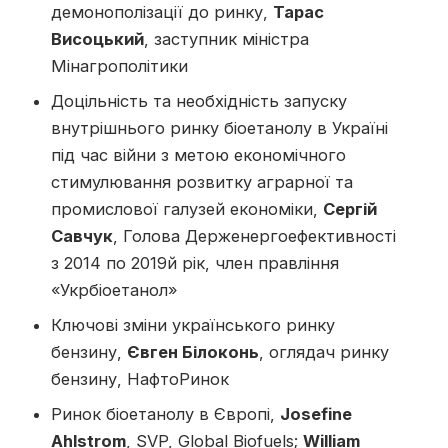
демонополізації до ринку,
Тарас
Висоцький
, заступник міністра
Мінагрополітики
Доцільність та необхідність запуску
внутрішнього ринку біоетанолу в Україні
під час війни з метою економічного
стимулювання розвитку аграрної та
промислової галузей економіки,
Сергій
Савчук
, Голова Держенергоефективності
з 2014 по 2019й рік, член правління
«Укрбіоетанол»
Ключові зміни українського ринку
бензину,
Євген Білоконь
, оглядач ринку
бензину, НафтоРинок
Ринок біоетанолу в Європі,
Josefine
Ahlstrom
, SVP, Global Biofuels;
William