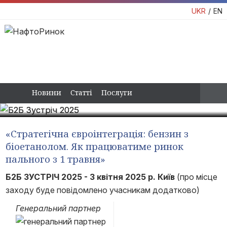
UKR
EN
Б2Б Зустріч 2025
НафтоРинок та «Укрбіоетанол» організує бізнес-зустріч
виробників біоетанолу з постачальниками бензину та
мережами АЗС
Новини
Статті
Послуги
03.04.2025 - 03.04.2025
«Стратегічна євроінтеграція: бензин з
біоетанолом. Як працюватиме ринок
пального з 1 травня»
Б2Б ЗУСТРІЧ 2025
- 3 квітня 2025 р. Київ
(про місце
заходу буде повідомлено учасникам додатково)
Генеральний партнер