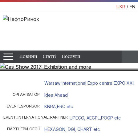
UKR
EN
Gas Show 2017: Exhibition and
more
The World's biggest LPG / CNG / LNG industry meeting
Новини
Статті
Послуги
07.04.2017 - 08.04.2017
Warsaw International Expo centre EXPO XXI
ОРГАНІЗАТОР
Idea Ahead
EVENT_SPONSOR
KNRA,ERC etc
EVENT_INTERNATIONAL_PARTNER
UPECO, AEGPL,POGP etc
ПАРТНЕРИ СЕСІЇ
HEXAGON, DGI, CHART etc