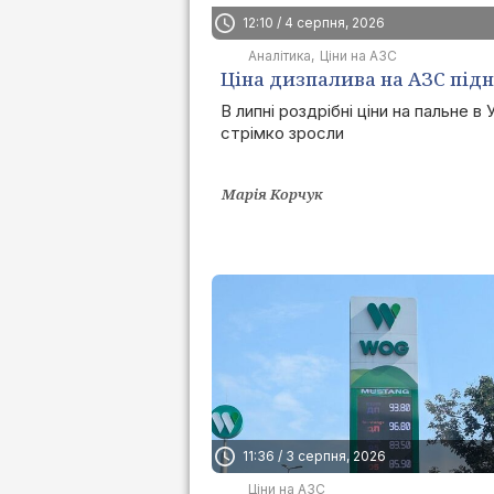
12:10 / 4 серпня, 2026
Аналітика
Ціни на АЗС
Ціна дизпалива на АЗС під
на 15 грн/л за липень
В липні роздрібні ціни на пальне в У
стрімко зросли
Марія Корчук
11:36 / 3 серпня, 2026
Ціни на АЗС