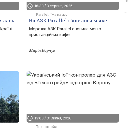
0
16:33 / 3 серпня, 2026
Parallel
їжа на азс
нялась
На АЗК Parallel з'явилося м'яке
морозиво
країні
Мережа АЗК Parallel оновила меню
пристанційних кафе
Марія Корчук
13:00 / 31 липня, 2026
Технотрейд