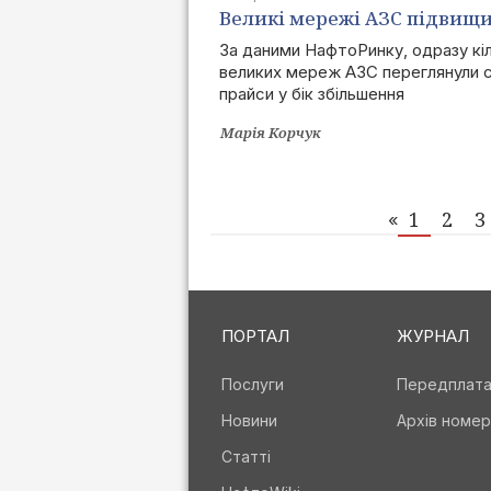
Великі мережі АЗС підвищ
ціни на дизпальне
За даними НафтоРинку, одразу кі
великих мереж АЗС переглянули с
прайси у бік збільшення
Марія Корчук
1
2
3
«
ПОРТАЛ
ЖУРНАЛ
Послуги
Передплат
Новини
Архів номер
Статті