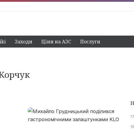
ki
Заходи
Ціни на АЗС
Послуги
 Корчук
Н
1
16