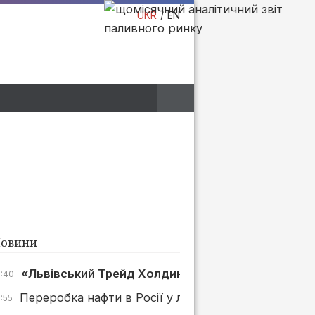
UKR
EN
овини
«Львівський Трейд Холдинг» в суді стягнув 500 т
7:40
Переробка нафти в Росії у липні зросла на 4%, але
:55