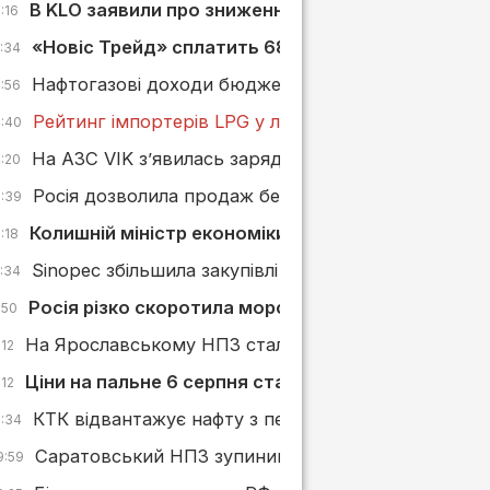
В KLO заявили про зниження маржі АЗС через обст
:16
«Новіс Трейд» сплатить 680 тис. грн штрафу за з
5:34
Нафтогазові доходи бюджету РФ зросли у липні, ал
4:56
Рейтинг імпортерів LPG у липні 2026 року: БРСМ-
4:40
На АЗС VIK з’явилась зарядна станція від GO TO-
4:20
Росія дозволила продаж бензину стандарту «Євро
3:39
Колишній міністр економіки може увійти до наг
:18
Sinopec збільшила закупівлі російської нафти ESPO
2:34
Росія різко скоротила морський експорт нафтоп
:50
На Ярославському НПЗ сталася пожежа після атак
:12
Ціни на пальне 6 серпня стабілізувалися, а БРСМ 
:12
КТК відвантажує нафту з перебоями через постійн
0:34
Саратовський НПЗ зупинив переробку нафти післ
9:59