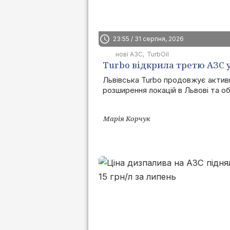
23:55 / 31 серпня, 2026
нові АЗС
TurbOil
Turbo відкрила третю АЗС 
Львівській області
Львівська Turbo продовжує актив
розширення локацій в Львові та об
Марія Корчук