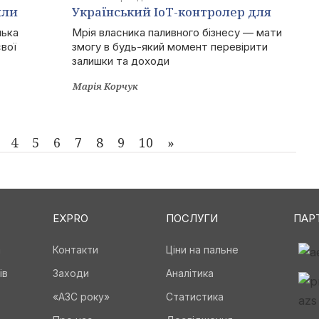
или
Український IoT-контролер для
АЗС від «Технотрейд» підкорює
лька
Мрія власника паливного бізнесу — мати
вої
змогу в будь-який момент перевірити
Європу
залишки та доходи
Марія Корчук
4
5
6
7
8
9
10
»
EXPRO
ПОСЛУГИ
ПАР
а
Контакти
Ціни на пальне
ів
Заходи
Аналітика
«АЗС року»
Статистика