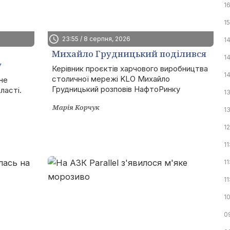
16
1
23:55 / 8 серпня, 2026
1
Михайло Грудницький поділився
1
у
гастрономічними залаштунками
Керівник проєктів харчового виробництва
1
столичної мережі KLO Михайло
не
KLO
Грудницький розповів НафтоРинку
ласті.
1
Марія Корчук
13
1
11
11
11
1
0