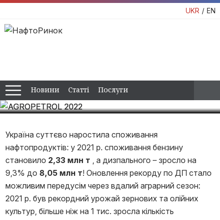
UKR
EN
AGROPETROL 2022
НАФТОРИНОК та EXPRO Consulting організовує зустріч
постачальників з кінцевими споживачами пального та
природного газу
Новини
Статті
Послуги
29.03.2022 - 29.03.2022
Україна суттєво наростила споживання
нафтопродуктів: у 2021 р. споживання бензину
становило
2,33 млн т
, а дизпального – зросло на
9,3% до
8,05 млн т
! Оновлення рекорду по ДП стало
можливим передусім через вдалий аграрний сезон:
2021 р. був рекордний урожай зернових та олійних
культур, більше ніж на 1 тис. зросла кількість