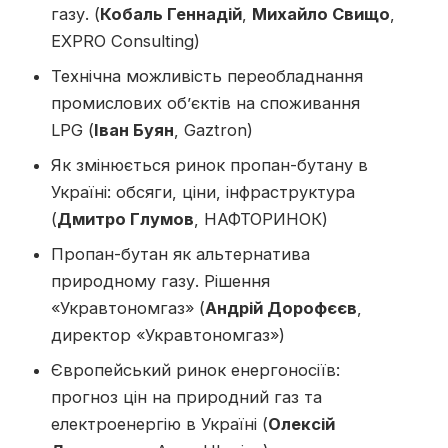
газу. (
Кобаль Геннадій
,
Михайло Свищо
,
EXPRO Consulting)
Технічна можливість переобладнання
промислових об’єктів на споживання
LPG (
Іван Буян
, Gaztron)
Як змінюється ринок пропан-бутану в
Україні: обсяги, ціни, інфраструктура
(
Дмитро Глумов
, НАФТОРИНОК)
Пропан-бутан як альтернатива
природному газу. Рішення
«Укравтономгаз» (
Андрій Дорофєєв
,
директор «Укравтономгаз»)
Європейський ринок енергоносіїв:
прогноз цін на природний газ та
електроенергію в Україні (
Олексій