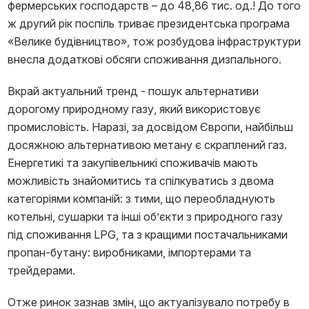
фермерських господарств – до 48,86 тис. од.! До того
ж другий рік поспіль триває президентська програма
«Велике будівництво», тож розбудова інфраструктури
внесла додаткові обсяги споживання дизпального.
Вкрай актуальний тренд - пошук альтернативи
дорогому природному газу, який використовує
промисловість. Наразі, за досвідом Європи, найбільш
досяжною альтернативою метану є скраплений газ.
Енергетикі та закупівельникі споживачів мають
можливість знайомитись та спілкуватись з двома
категоріями компаній: з тими, що переобладнують
котельні, сушарки та інші об’єкти з природного газу
під споживання LPG, та з кращими постачальниками
пропан-бутану: виробниками, імпортерами та
трейдерами.
Отже ринок зазнав змін, що актуалізувало потребу в