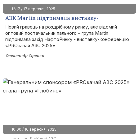
12:17 / 17 вересня, 2025
АЗК Martin підтримала виставку-
конференцію «PROкачай АЗС 2025»
Новий гравець на роздрібному ринку, але відомий
оптовий постачальник пального – група Martin
підтримала захід НафтоРинку - виставку-конференцію
«PROкачай АЗС 2025»
Олександр Сіренко
10:00 / 16 вересня, 2025
хот-дог
ProКачай АЗС