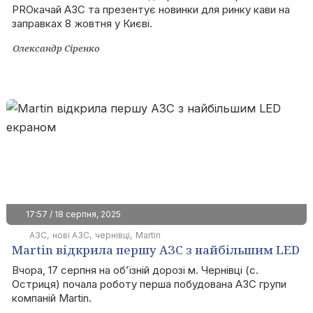
PROкачай АЗС та презентує новинки для ринку кави на
конференції «PROкачай АЗС»
заправках 8 жовтня у Києві.
Олександр Сіренко
17:57 / 18 серпня, 2025
АЗС
нові АЗС
чернівці
Martin
Martin відкрила першу АЗС з найбільшим LED
екраном
Вчора, 17 серпня на об’їзній дорозі м. Чернівці (с.
Остриця) почала роботу перша побудована АЗС групи
компаній Martin.