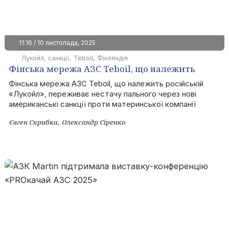
11:16 / 10 листопада, 2025
Лукойл
санкції
Teboil
Фінляндія
Фінська мережа АЗС Teboil, що належить
«Лукойлу», на межі закриття через санкції
Фінська мережа АЗС Teboil, що належить російській
«Лукойл», переживає нестачу пального через нові
американські санкції проти материнської компанії
Євген Скрибка
Олександр Сіренко