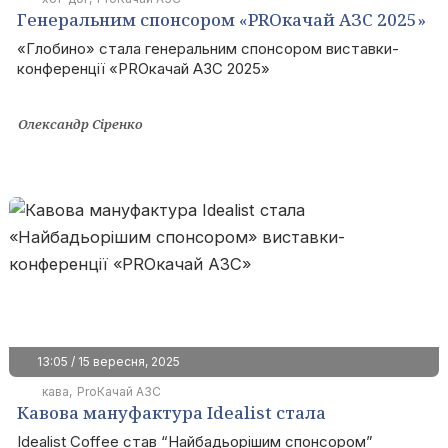
Генеральним спонсором «PROкачай АЗС 2025»
стала група «Глобино»
«Глобино» стала генеральним спонсором виставки-
конференції «PROкачай АЗС 2025»
Олександр Сіренко
13:05 / 15 вересня, 2025
кава
ProКачай АЗС
Кавова мануфактура Idealist стала
«Найбадьорішим спонсором» виставки-
Idealist Coffee став “Найбадьорішим спонсором”