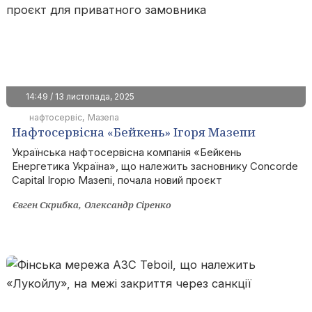
14:49 / 13 листопада, 2025
нафтосервіс
Мазепа
Нафтосервісна «Бейкень» Ігоря Мазепи
почала проєкт для приватного замовника
Українська нафтосервісна компанія «Бейкень
Енергетика Україна», що належить засновнику Concorde
Capital Ігорю Мазепі, почала новий проєкт
Євген Скрибка
Олександр Сіренко