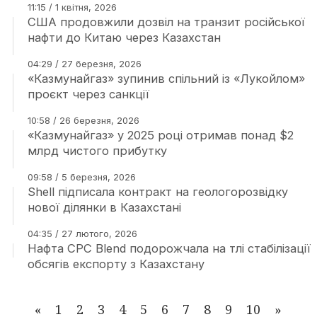
11:15 / 1 квітня, 2026
США продовжили дозвіл на транзит російської
нафти до Китаю через Казахстан
04:29 / 27 березня, 2026
«Казмунайгаз» зупинив спільний із «Лукойлом»
проєкт через санкції
10:58 / 26 березня, 2026
«Казмунайгаз» у 2025 році отримав понад $2
млрд чистого прибутку
09:58 / 5 березня, 2026
Shell підписала контракт на геологорозвідку
нової ділянки в Казахстані
04:35 / 27 лютого, 2026
Нафта CPC Blend подорожчала на тлі стабілізації
обсягів експорту з Казахстану
«
1
2
3
4
5
6
7
8
9
10
»