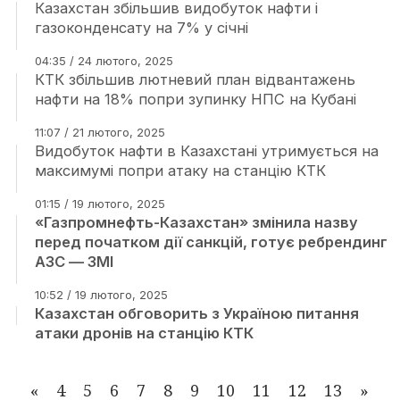
Казахстан збільшив видобуток нафти і
газоконденсату на 7% у січні
04:35 / 24 лютого, 2025
КТК збільшив лютневий план відвантажень
нафти на 18% попри зупинку НПС на Кубані
11:07 / 21 лютого, 2025
Видобуток нафти в Казахстані утримується на
максимумі попри атаку на станцію КТК
01:15 / 19 лютого, 2025
«Газпромнефть-Казахстан» змінила назву
перед початком дії санкцій, готує ребрендинг
АЗС — ЗМІ
10:52 / 19 лютого, 2025
Казахстан обговорить з Україною питання
атаки дронів на станцію КТК
«
4
5
6
7
8
9
10
11
12
13
»