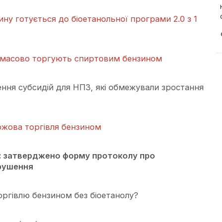
ну готується до біоетанольної програми 2.0 з 1
 масово торгують спиртовим бензином
ння субсидій для НПЗ, які обмежували зростання
іржова торгівля бензином
 затверджено форму протоколу про
рушення
ргівлю бензином без біоетанолу?