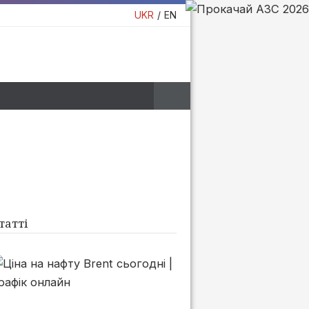
UKR
EN
татті