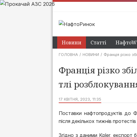
Новини
Статті
НафтоWi
ГОЛОВНА
НОВИНИ
Франція різко зб
Франція різко зб
тлі розблокуванн
17 КВІТНЯ, 2023, 11:35
Поставки нафтопродуктів до Фр
після декількох тижнів протестів
Згідно з даними Kpler, експор