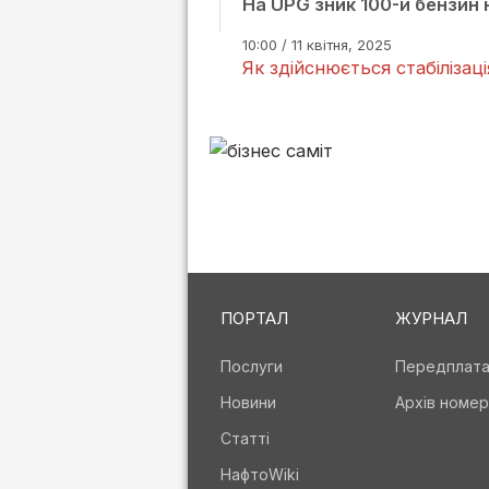
На UPG зник 100-й бензин 
10:00 / 11 квітня, 2025
Як здійснюється стабілізац
ПОРТАЛ
ЖУРНАЛ
Послуги
Передплат
Новини
Архів номер
Статті
НафтоWiki