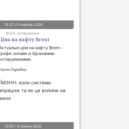
10:37 / 5 серпня, 2026
Brent
котирування
Ціна на нафту Brent
сьогодні | графік онлайн
Актуальні ціни на нафту Brent –
графік онлайн із біржовими
котируваннями.
Євген Скрибка
12:00 / 31 липня, 2026