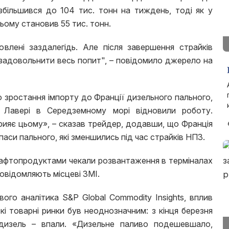
 збільшився до 104 тис. тонн на тиждень, тоді як у
ьому становив 55 тис. тонн.
овлені заздалегідь. Але після завершення страйків
задовольнити весь попит", – повідомило джерело на
о зростання імпорту до Франції дизельного пального,
а Лавері в Середземному морі відновили роботу.
рияє цьому», – сказав трейдер, додавши, що Франція
паси пального, які зменшились під час страйків НПЗ.
нафтопродуктами чекали розвантаження в терміналах
овідомляють місцеві ЗМІ.
ого аналітика S&P Global Commodity Insights, вплив
кі товарні ринки був неоднозначним: з кінця березня
 дизель – впали. «Дизельне паливо подешевшало,