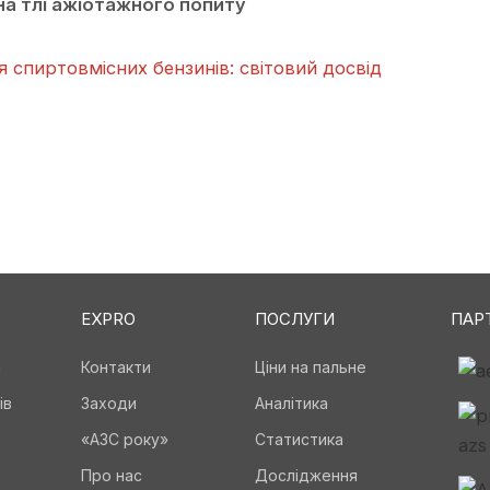
на тлі ажіотажного попиту
ія спиртовмісних бензинів: світовий досвід
EXPRO
ПОСЛУГИ
ПАР
а
Контакти
Ціни на пальне
ів
Заходи
Аналітика
«АЗС року»
Статистика
Про нас
Дослідження