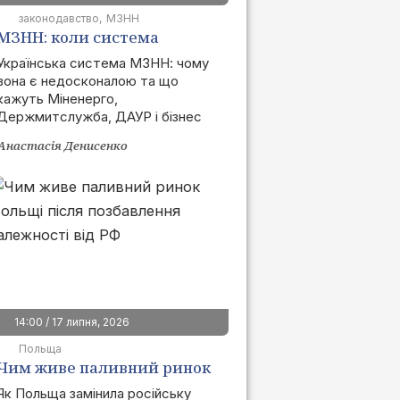
законодавство
МЗНН
МЗНН: коли система
запрацює та як це вплине
Українська система МЗНН: чому
вона є недосконалою та що
на ринок
кажуть Міненерго,
Держмитслужба, ДАУР і бізнес
Анастасія Денисенко
14:00 / 17 липня, 2026
Польща
Чим живе паливний ринок
Польщі після позбавлення
Як Польща замінила російську