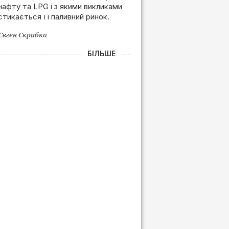
нафту та LPG і з якими викликами
залежності від РФ
стикається її паливний ринок.
Євген Скрибка
БІЛЬШЕ