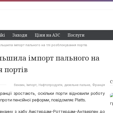
ki
Заходи
Ціни на АЗС
Послуги
ільшила імпорт пального на тлі розблокування портів
ільшила імпорт пального на
я портів
С
бензин
Імпорт
Нафтопродукти
дизельне пальне
Франція
анції зростають, оскільки порти відновили роботу
 проти пенсійної реформи, повідомляє Platts.
т бензину з хабу Амстердам-Роттердам-Антверпен до