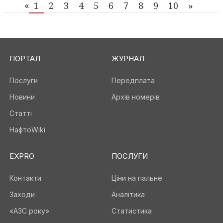
1
2
3
4
5
6
7
8
9
10
»
«
ПОРТАЛ
ЖУРНАЛ
Послуги
Передплата
Новини
Архів номерів
Статті
НафтоWiki
EXPRO
ПОСЛУГИ
Контакти
Ціни на пальне
Заходи
Аналітика
«АЗС року»
Статистика