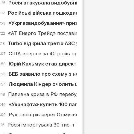
Росія атакувала видобувні активи і 4 АЗС «Укрн
:25
Російські війська пошкодили АЗС у Слов’янську
:12
«Укргазвидобування» призначило нових керівник
:53
«АТ Енерго Трейд» поставить «Київпастрансу» ди
:22
Turbo відкрила третю АЗС у Львівській області
:18
США вперше за 40 років припинили імпорт нафти і
5:07
Юрій Кальмук став директором із сервісів «Укр
4:50
БЕБ заявило про схему з неіснуючими поставка
4:26
Людмила Кіндер очолить ще одну дочірню комп
3:54
Паливна криза в РФ перебудовує ринок АЗС: що в
:18
«Укрнафта» купить 100 паливовозів
2:46
Рух танкерів через Ормузьку протоку різко скоро
2:09
Росія імпортувала 30 тис. т нафтопродуктів з Півд
:25