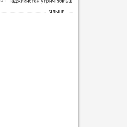
Таджикистан утричі збільшив імпорт пального з су
0:43
БІЛЬШЕ