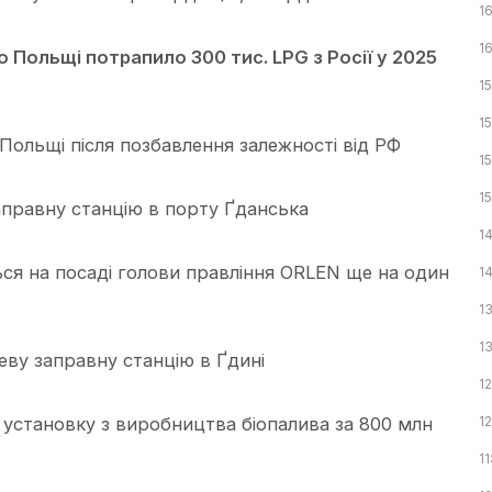
16
16
о Польщі потрапило 300 тис. LPG з Росії у 2025
15
15
ольщі після позбавлення залежності від РФ
15
1
аправну станцію в порту Ґданська
1
ся на посаді голови правління ORLEN ще на один
1
1
13
ву заправну станцію в Ґдині
1
установку з виробництва біопалива за 800 млн
1
11