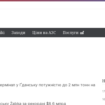
ki
Заходи
Ціни на АЗС
Послуги
Н
термінал у Ґданську потужністю до 2 млн тонн на
1
16
ьську Żabka за рекордні $8,6 млрд