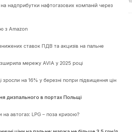
1
на надприбутки нафтогазових компаній через
ю з Amazon
нижених ставок ПДВ та акцизів на пальне
розширила мережу AVIA у 2025 році
 зросли на 16% у березні попри підвищення цін
ня дизпального в портах Польщі
 на автогаз: LPG – поза кризою?
ичні ціни на пальне: маржа не більше 3,5 грн/л