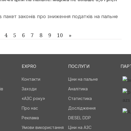
 пакет законів про зниження податків на пальне
4
5
6
7
8
9
10
»
EXPRO
ПОСЛУГИ
ПАР
а
Контакти
Ціни на пальне
ів
Заходи
Аналітика
«АЗС року»
Статистика
Про нас
Дослідження
Реклама
DIESEL DDP
Умови використання
Ціни на АЗС