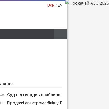
UKR
EN
овини
Суд підтвердив позбавлення «Р.О.С.-Будмонтаж»
7:35
Продажі електромобілів у Британії зросли на 45% 
:55