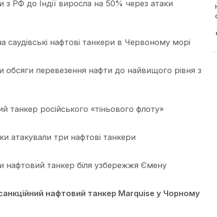
и з РФ до Індії виросла на 50% через атаки
на саудівські нафтові танкери в Червоному морі
ли обсяги перевезення нафти до найвищого рівня з
й танкер російського «тіньового флоту»
ки атакували три нафтові танкери
ли нафтовий танкер біля узбережжя Ємену
санкційний нафтовий танкер Marquise у Чорному