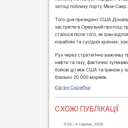
затоці поблизу порту Міна-Сакр.
Того дня президент США Дональ
застрягли в Ормузькій протоці, 
сталося після того, як Іран відпо
кораблях та сусідніх країнах, зо
Рух через стратегічно важливу 
нафти та газу, фактично зупинив
бойові дії між США та Іраном у 
близько 20 000 моряків.
Євген Скрибка
СХОЖІ ПУБЛІКАЦІЇ
11:25 / 4 серпня, 2026