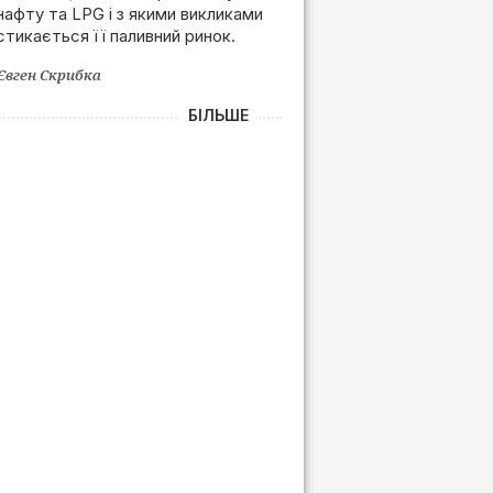
нафту та LPG і з якими викликами
залежності від РФ
стикається її паливний ринок.
Євген Скрибка
БІЛЬШЕ