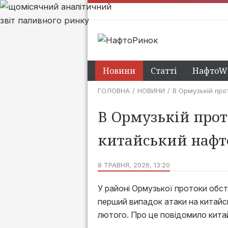
Новини
Статті
НафтоWi
ГОЛОВНА
НОВИНИ
В Ормузькій про
В Ормузькій прот
китайський нафт
8 ТРАВНЯ, 2026, 13:20
У районі Ормузької протоки обс
перший випадок атаки на китайсь
лютого. Про це повідомило китайс