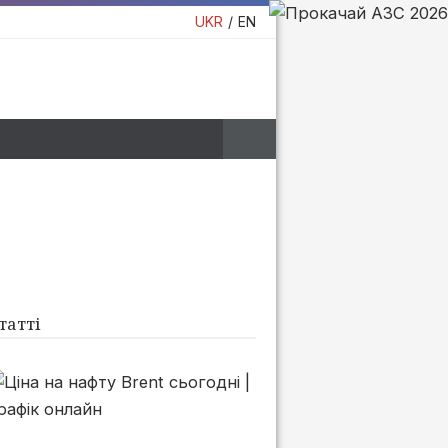
UKR
EN
татті