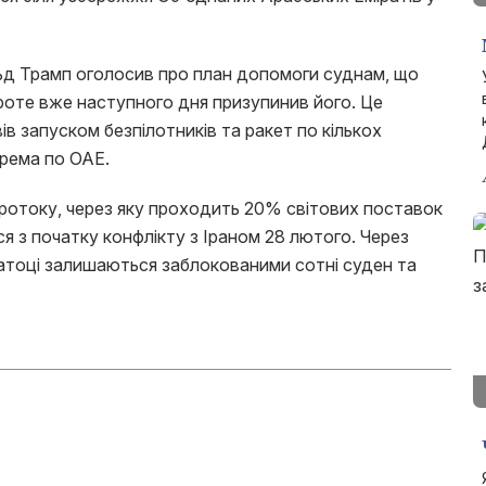
д Трамп оголосив про план допомоги суднам, що
проте вже наступного дня призупинив його. Це
вів запуском безпілотників та ракет по кількох
крема по ОАЕ.
протоку, через яку проходить 20% світових поставок
ся з початку конфлікту з Іраном 28 лютого. Через
затоці залишаються заблокованими сотні суден та