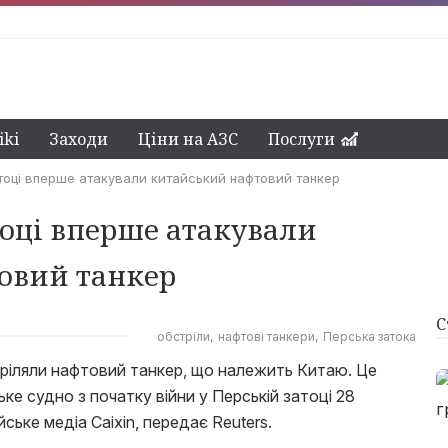
ki
Заходи
Ціни на АЗС
Послуги
тоці вперше атакували китайський нафтовий танкер
оці вперше атакували
овий танкер
С
обстріли
нафтові танкери
Перська затока
тріляли нафтовий танкер, що належить Китаю. Це
ке судно з початку війни у Перській затоці 28
ьке медіа Caixin, передає Reuters.