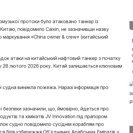
Ормузької протоки було атаковано танкер із
итаю, повідомило Caixin, не зазначивши назву
о маркування «China owner & crew» (китайський
адок атаки на китайський нафтовий танкер з початку
ну 28 лютого 2026 року. Китай залишається ключовим
бі судна виникла пожежа. Наразі інформація про
ї безпеки зазначили, що, ймовірно, йдеться про
дуктів та хімікатів JV Innovation під прапором
лок судно повідомило сусіднім кораблям про
ся біля узбережжя Об'єднаних Арабських Еміратів у