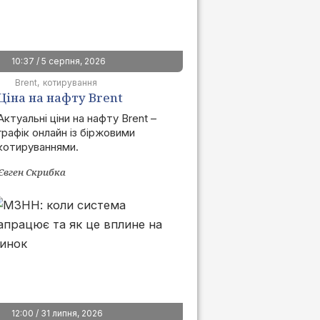
10:37 / 5 серпня, 2026
Brent
котирування
Ціна на нафту Brent
сьогодні | графік онлайн
Актуальні ціни на нафту Brent –
графік онлайн із біржовими
котируваннями.
Євген Скрибка
12:00 / 31 липня, 2026