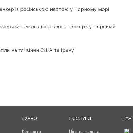
анкер із російською нафтою у Чорному морі
американського нафтового танкера у Перській
тіли на тлі війни США та Ірану
EXPRO
ПОСЛУГИ
ПАР
а
Контакти
Ціни на пальне