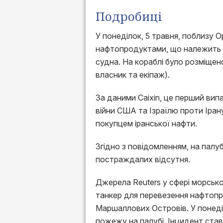
Подробиці
У понеділок, 5 травня, поблизу 
нафтопродуктами, що належить К
судна. На кораблі було розміщен
власник та екіпаж).
За даними Caixin, це перший вип
війни США та Ізраїлю проти Іра
покупцем іранської нафти.
Згідно з повідомленням, на палу
постраждалих відсутня.
Джерела Reuters у сфері морсько
танкер для перевезення нафтопро
Маршаллових Островів. У понеді
пожежу на палубі. Інцидент став