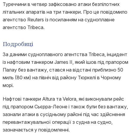
Туреччини в четвер зафіксовано атаки безпілотних
літальних апаратів на три танкери. Про це повідомило
агентство Reuters із посиланням на судноплавне
агентство Tribeca.
Подробиці
За даними судноплавного агентства Tribeca, інцидент
із нафтовим танкером James II, який ішов під прапором
Палау без вантажу, стався на відстані приблизно 50
миль (80 км) на північ від району Тюркелі в Чорному
морі.
Нафтові танкери Altura та Velora, які виконували рейс
під прапором Сьєрра-Леоне і також були без вантажу,
зазнали атаки в сусідньому районі під час здійснення
перевантажувальної операції з судна на судно,
зазначається у повідомленні.