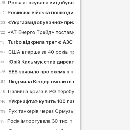
Росія атакувала видобувні активи і 4 АЗС «Укрн
:25
Російські війська пошкодили АЗС у Слов’янську
:12
«Укргазвидобування» призначило нових керівник
:53
«АТ Енерго Трейд» поставить «Київпастрансу» ди
:22
Turbo відкрила третю АЗС у Львівській області
:18
США вперше за 40 років припинили імпорт нафти і
5:07
Юрій Кальмук став директором із сервісів «Укр
4:50
БЕБ заявило про схему з неіснуючими поставка
4:26
Людмила Кіндер очолить ще одну дочірню комп
3:54
Паливна криза в РФ перебудовує ринок АЗС: що в
:18
«Укрнафта» купить 100 паливовозів
2:46
Рух танкерів через Ормузьку протоку різко скоро
2:09
Росія імпортувала 30 тис. т нафтопродуктів з Півд
:25