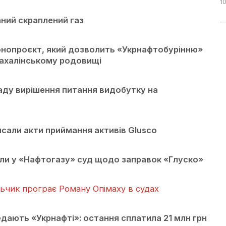
1
ний скраплений газ
онопроєкт, який дозволить «Укрнафтобурінню»
Сахалінському родовищі
аду вирішення питання видобутку на
сали акти приймання активів Glusco
ли у «Нафтогазу» суд щодо заправок «Глуско»
ьчик програє Роману Опімаху в судах
дають «Укрнафті»: остання сплатила 21 млн грн