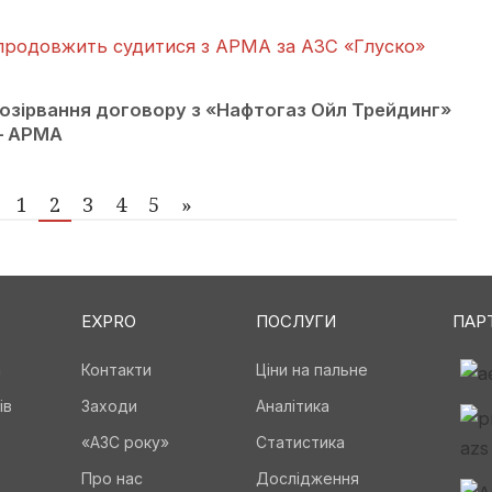
продовжить судитися з АРМА за АЗС «Глуско»
озірвання договору з «Нафтогаз Ойл Трейдинг»
 – АРМА
1
2
3
4
5
»
EXPRO
ПОСЛУГИ
ПАР
а
Контакти
Ціни на пальне
ів
Заходи
Аналітика
«АЗС року»
Статистика
Про нас
Дослідження