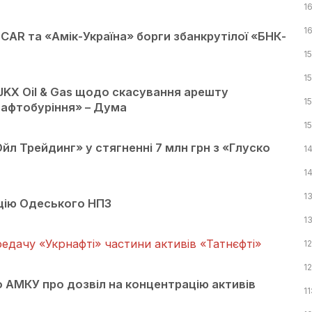
16
16
AR та «Амік-Україна» борги збанкрутілої «БНК-
15
15
JKX Oil & Gas щодо скасування арешту
15
нафтобуріння» – Дума
1
л Трейдинг» у стягненні 7 млн грн з «Глуско
1
1
1
цію Одеського НПЗ
13
едачу «Укрнафті» частини активів «Татнєфті»
1
1
 АМКУ про дозвіл на концентрацію активів
11