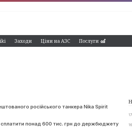
ki
Заходи
Ціни на АЗС
Послуги
Н
тованого російського танкера Nika Spirit
1
сплатити понад 600 тис. грн до держбюджету
16