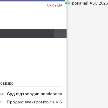
UKR
EN
овини
Суд підтвердив позбавлення «Р.О.С.-Будмонтаж»
7:35
Продажі електромобілів у Британії зросли на 45% 
:55