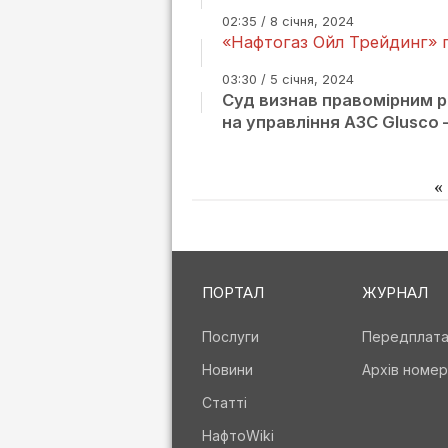
02:35 / 8 січня, 2024
«Нафтогаз Ойл Трейдинг» 
03:30 / 5 січня, 2024
Суд визнав правомірним р
на управління АЗС Glusco
«
ПОРТАЛ
ЖУРНАЛ
Послуги
Передплат
Новини
Архів номер
Статті
НафтоWiki