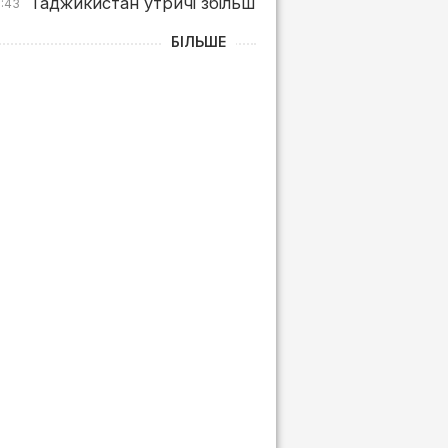
Таджикистан утричі збільшив імпорт пального з су
0:43
БІЛЬШЕ