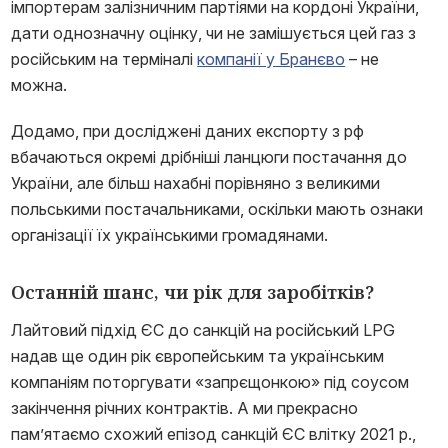
імпортерам залізничним партіями на кордоні України,
дати однозначну оцінку, чи не замішується цей газ з
російським на терміналі
компанії у Бранєво
– не
можна.
Додамо, при досліджені даних експорту з рф
вбачаються окремі дрібніші ланцюги постачання до
України, але більш нахабні порівняно з великими
польськими постачальниками, оскільки мають ознаки
організації їх українськими громадянами.
Останній шанс, чи рік для заробітків?
Лайтовий підхід ЄС до санкцій на російський LPG
надав ще один рік європейським та українським
компаніям поторгувати «запрєщонкою» під соусом
закінчення річних контрактів. А ми прекрасно
пам’ятаємо схожий епізод санкцій ЄС влітку 2021 р.,