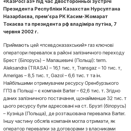
«КазРосГаз» під час двосторонньої зустрічі
Президента Республіки Казахстан Нурсултана
Назарбаєва, прем’єра РК Касим-Жомарат
Токаєва та президента рф владіміра путіна, 7
червня 2002 г.
Приймають цей «псевдоказахський» газ ключові
оператори перевалок в районі залізничного переходу
Брест (Білорусь) – Малашевичі (Польщі): term.
Aleksandra (TRASA) – 16,1 тис. т, Transgaz – 10 тис. т,
Amerigas – 8,5 тис. т, Gazol – 6,6 тис. т та ін.
Найбільшими отримувачем ресурсу Оренбурзького
ГПЗ в Польщі – є компанія Barter – 62,6 тис. т. Згідно
даних залізничного постачання, щонайменше 32 тис. т
цього ресурсу були адресовані на ст. Брузгі (білорусь)
– Кузніца (Польща), де розташована перевалка Barter.
Іншу частину обсягів компанія могла отримати, як
оператор перевалки за договорами з власниками