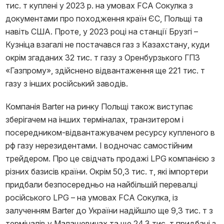
тис. т куплені у 2023 р. на умовах FCA Сокулка з
документами про походження країн ЄС, Польщі та
навіть США. Проте, у 2023 році на станції Брузгі –
Кузніца взагалі не постачався газ з Казахстану, куди
окрім згаданих 32 тис. т газу з Оренбурзького ГПЗ
«Газпрому», здійснено відвантаження ще 221 тис. т
газу з інших російський заводів.
Компанія Barter на ринку Польщі також виступає
зберігачем на інших терміналах, транзитером і
посередником-відвантажувачем ресурсу купленого в
рф газу нерезидентами. І водночас самостійним
трейдером. Про це свідчать продажі LPG компанією з
різних базисів країни. Окрім 50,3 тис. т, які імпортери
придбали безпосередньо на найбільшій перевалці
російського LPG – на умовах FCA Сокулка, із
залученням Barter до України надійшло ще 9,3 тис. т з
терміналів у Малашевичах та ще 24,3 тис. т придбані з