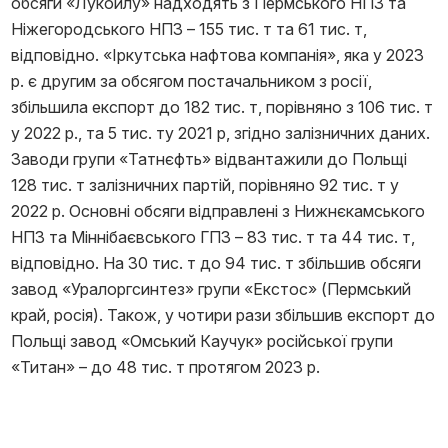
обсяги «Лукойлу» надходять з Пермського НПЗ та
Ніжегородського НПЗ – 155 тис. т та 61 тис. т,
відповідно. «Іркутська нафтова компанія», яка у 2023
р. є другим за обсягом постачальником з росії,
збільшила експорт до 182 тис. т, порівняно з 106 тис. т
у 2022 р., та 5 тис. ту 2021 р, згідно залізничних даних.
Заводи групи «Татнєфть» відвантажили до Польщі
128 тис. т залізничних партій, порівняно 92 тис. т у
2022 р. Основні обсяги відправлені з Нижнєкамського
НПЗ та Міннібаєвського ГПЗ – 83 тис. т та 44 тис. т,
відповідно. На 30 тис. т до 94 тис. т збільшив обсяги
завод «Уралоргсинтез» групи «Екстос» (Пермський
край, росія). Також, у чотири рази збільшив експорт до
Польщі завод «Омський Каучук» російської групи
«Титан» – до 48 тис. т протягом 2023 р.