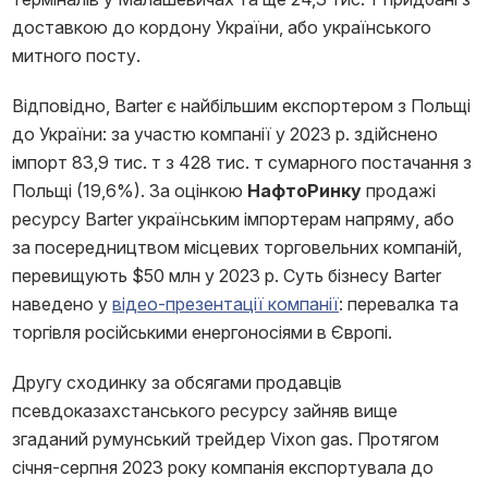
доставкою до кордону України, або українського
митного посту.
Відповідно, Barter є найбільшим експортером з Польщі
до України: за участю компанії у 2023 р. здійснено
імпорт 83,9 тис. т з 428 тис. т сумарного постачання з
Польщі (19,6%). За оцінкою
НафтоРинку
продажі
ресурсу Barter українським імпортерам напряму, або
за посередництвом місцевих торговельних компаній,
перевищують $50 млн у 2023 р. Суть бізнесу Barter
наведено у
відео-презентації компанії
: перевалка та
торгівля російськими енергоносіями в Європі.
Другу сходинку за обсягами продавців
псевдоказахстанського ресурсу зайняв вище
згаданий румунський трейдер Vixon gas. Протягом
січня-серпня 2023 року компанія експортувала до