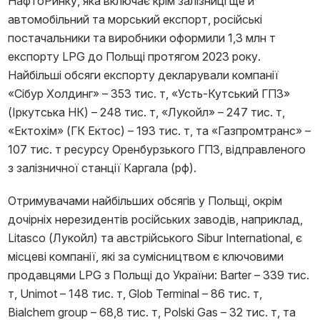
НафтоРинку, яка включає крім залізниці ще й
автомобільний та морський експорт, російські
постачальники та виробники оформили 1,3 млн т
експорту LPG до Польщі протягом 2023 року.
Найбільші обсяги експорту декларували компанії
«Сібур Холдинг» – 353 тис. т, «Усть-Кутський ГПЗ»
(Іркутська НК) – 248 тис. т, «Лукойл» – 247 тис. т,
«Ектохім» (ГК Ектос) – 193 тис. т, та «Газпромтранс» –
107 тис. т ресурсу Оренбурзького ГПЗ, відправленого
з залізничної станції Каргала (рф).
Отримувачами найбільших обсягів у Польщі, окрім
дочірніх нерезидентів російських заводів, наприклад,
Litasco (Лукойл) та австрійського Sibur International, є
місцеві компанії, які за сумісництвом є ключовими
продавцями LPG з Польщі до України: Barter – 339 тис.
т, Unimot – 148 тис. т, Glob Terminal – 86 тис. т,
Bialchem group – 68,8 тис. т, Polski Gas – 32 тис. т, та