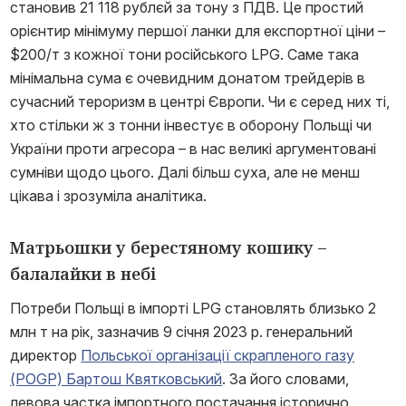
становив 21 118 рублєй за тону з ПДВ. Це простий
орієнтир мінімуму першої ланки для експортної ціни –
$200/т з кожної тони російського LPG. Саме така
мінімальна сума є очевидним донатом трейдерів в
сучасний тероризм в центрі Європи. Чи є серед них ті,
хто стільки ж з тонни інвестує в оборону Польщі чи
України проти агресора – в нас великі аргументовані
сумніви щодо цього. Далі більш суха, але не менш
цікава і зрозуміла аналітика.
Матрьошки у берестяному кошику –
балалайки в небі
Потреби Польщі в імпорті LPG становлять близько 2
млн т на рік, зазначив 9 січня 2023 р. генеральний
директор
Польської організації скрапленого газу
(POGP) Бартош Квятковський
. За його словами,
левова частка імпортного постачання історично