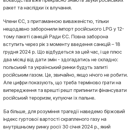
воєводства вже прекрасно знають звуки російських
ракет та наслідки їх влучання.
Члени ЄС, з притаманною виваженістю, тільки
нещодавно заборонили імпорт російського LPG у 12-
тому пакеті санкцій Ради ЄС. Повна заборона
вступить через рік з моменту введення санкцій – 18
грудня 2024 р. Що відбудеться за цей час, і ще плюс
два місяці від дати змін - здогадатись не складно:
польський та український ринки будуть залиті
російським газом. Це, звичайно, якщо нічого не робити.
Але цифри показують, що треба терміново грати на
випередження та врешті решт припинити фінансувати
російський тероризм, купуючи їх пальне.
Ба більше, для розуміння трагедії наведемо біржовий
індекс гуртової вартості скрапленого газу на
внутрішньому ринку росії 30 січня 2024 р., який