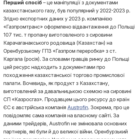
Перший спосіб
– це маніпуляції з документами
казахстанського газу, був популярний у 2022-2023 р.
Згідно експортних даних у 2023 р. компанією
«Газпромтранс» оформлено відвантаження до Польщі
107 тис. т пропану виготовленого з сировини
Карачаганакського родовища (Казахстан) на
Оренбурзькому ГПЗ «Газпром переробка» з ст.
Каргала (росія). За словами гравців ринку до Польщі
цей ресурс надходить з документами про
походження казахстанської торгово промислової
палати. Вочевидь, як продукт з Казахстану,
виготовлений за давальницькою схемою на сировині
СП «Казросгаз». Продавцем цього ресурсу до країн
ЄС є австрійська компанія
Austrofin
. Зокрема, про це
повідомляє сама компанія на власному сайті. За
даними трейдерів, Austrofin не змінювала основних
партнерів, які були й до великої війни. Оренбурзький