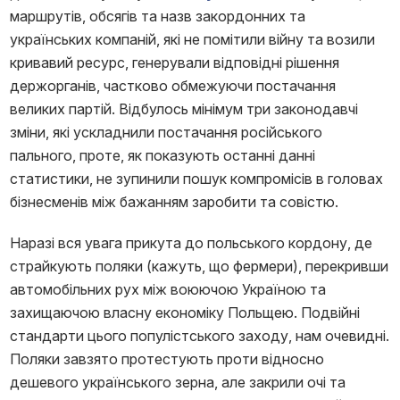
маршрутів, обсягів та назв закордонних та
українських компаній, які не помітили війну та возили
кривавий ресурс, генерували відповідні рішення
держорганів, частково обмежуючи постачання
великих партій. Відбулось мінімум три законодавчі
зміни, які ускладнили постачання російського
пального, проте, як показують останні данні
статистики, не зупинили пошук компромісів в головах
бізнесменів між бажанням заробити та совістю.
Наразі вся увага прикута до польського кордону, де
страйкують поляки (кажуть, що фермери), перекривши
автомобільних рух між воюючою Україною та
захищаючою власну економіку Польщею. Подвійні
стандарти цього популістського заходу, нам очевидні.
Поляки завзято протестують проти відносно
дешевого українського зерна, але закрили очі та