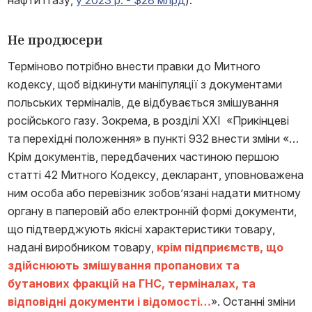
нафти і газу,
у 2023 р. - $28 млрд
).
Не продюсери
Терміново потрібно внести правки до Митного
кодексу, щоб відкинути маніпуляції з документами
польських терміналів, де відбувається змішування
російського газу. Зокрема, в розділі XXI «Прикінцеві
та перехідні положення» в пункті 932 внести зміни «…
Крім документів, передбачених частиною першою
статті 42 Митного Кодексу, декларант, уповноважена
ним особа або перевізник зобов’язані надати митному
органу в паперовій або електронній формі документи,
що підтверджують якісні характеристики товару,
надані виробником товару,
крім підприємств, що
здійснюють змішування пропанових та
бутанових фракцій на ГНС, терміналах, та
відповідні документи і відомості…
». Останні зміни