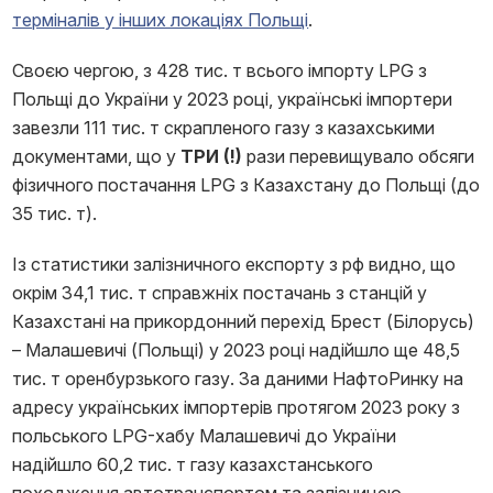
терміналів у інших локаціях Польщі
.
Своєю чергою, з 428 тис. т всього імпорту LPG з
Польщі до України у 2023 році, українські імпортери
завезли 111 тис. т скрапленого газу з казахськими
документами, що у
ТРИ (!)
рази перевищувало обсяги
фізичного постачання LPG з Казахстану до Польщі (до
35 тис. т).
Із статистики залізничного експорту з рф видно, що
окрім 34,1 тис. т справжніх постачань з станцій у
Казахстані на прикордонний перехід Брест (Білорусь)
– Малашевичі (Польщі) у 2023 році надійшло ще 48,5
тис. т оренбурзького газу. За даними НафтоРинку на
адресу українських імпортерів протягом 2023 року з
польського LPG-хабу Малашевичі до України
надійшло 60,2 тис. т газу казахстанського