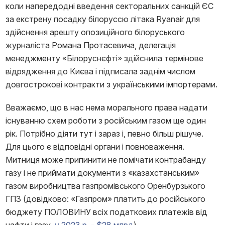
коли напередодні введення секторальних санкцій ЄС
за екстрену посадку білоруссю літака Ryanair для
здійснення арешту опозиційного білоруського
журналіста Романа Протасевича, делегація
менеджменту «Білоруснєфті» здійснила термінове
відрядження до Києва і підписала заднім числом
довгострокові контракти з українськими імпортерами.
Вважаємо, що в нас нема морального права надати
існуванню схем роботи з російським газом ще один
рік. Потрібно діяти тут і зараз і, певно більш рішуче.
Для цього є відповідні органи і повноваження.
Митниця може припинити не помічати контрабанду
газу і не приймати документи з «казахстанським»
газом виробництва газпромівського Оренбурзького
ГПЗ (довідково: «Газпром» платить до російського
бюджету ПОЛОВИНУ всіх податкових платежів від