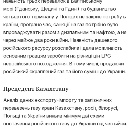
наявність трьох перевалок в Балтійському
морі (Гданську, Щецині та Гдині) та будівництво
четвертого терміналу у Поліцах не закриє потребу в
країни, програно час, санкції на газ потрібно було
впроваджувати разом з дизпальним та нафтою, а не
через майже два роки війни. Наявність дешевого
російського ресурсу розслабила і дала можливість
основним гравцям заробити на різниці цін LPG
неросійського походження. В тому числі, продаючи
російський скраплений газ та його суміші до України.
Прецедент Казахстану
Аналіз даних експорту-імпорту та залізничних
перевезень газу країн Казахстану, росії, білорусі,
Польщі та України виявив мінімум дві схеми
постачання російського газу до України під час війни.