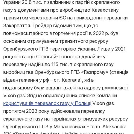
України 20,8 тис. т залізничних партій скрапленого
газу з документами про виробництво Казахстану
транзитом через країни ЄС на прикордонні перевалки
Закарпаття. Трейдер відомий тим, що до
повномасштабного вторгнення росії в 2022 р. був
основним отримувачем транзитного ресурсу
Оренбурзького ГПЗ територією України. Лише у 2021
році зі станції Соловей-Тополі на дунайську
перевалку надійшло 115 тис. т скрапленого газу
виробництва Оренбурзького ГПЗ «Газпрому» (станція
відвантаження у рф – ст. Каргала), які в
подальшому були відвантажені на адресу румунської
Vixon gas. Згідно оприлюднених списків компаній
користувачів перевалок газу у Польщі
Vixon gas
протягом 2023 року здійснювала перевалку
скрапленого газу на терміналах отримувачах ресурсу
Оренбурзького ГПЗ у Малашевичах – term. Aleksandra