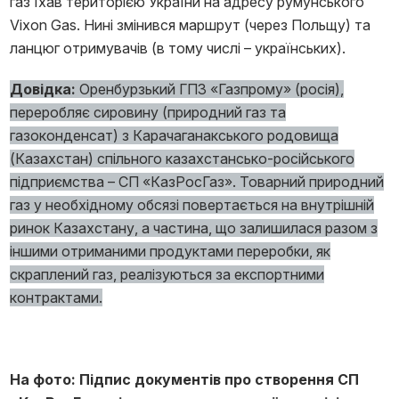
газ їхав територією України на адресу румунського
Vixon Gas. Нині змінився маршрут (через Польщу) та
ланцюг отримувачів (в тому числі – українських).
Довідка:
Оренбурзький ГПЗ «Газпрому» (росія),
переробляє сировину (природний газ та
газоконденсат) з Карачаганакського родовища
(Казахстан) спільного казахстансько-російського
підприємства – СП «КазРосГаз». Товарний природний
газ у необхідному обсязі повертається на внутрішній
ринок Казахстану, а частина, що залишилася разом з
іншими отриманими продуктами переробки, як
скраплений газ, реалізуються за експортними
контрактами.
На фото: Підпис документів про створення СП