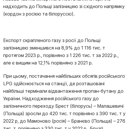
надходить до Польщі залізницею зі східного напрямку
(кордон з росією та білоруссю).
Експорт скрапленого газу з росії до Польщі
залізницею зменшився на 8,9% до 1 116 тис. т
протягом 2023 р., порівняно з 1 226 тис. т за 2022 р.,
але є вищим на 12,1% порівняно з 2021 р.
При цьому, постачання найбільших обсягів російського
LPG здійснюється на станції, де розташовані
найбільші термінали відвантаження пропан-бутану до
України. Надходження російського газу до
залізничного переходу Брест (білорусь) – Малашевичі
(Польща) зросли до 420 тис. т порівняно з 390 тис. т у
2022 р, до Мамоново (росія) – Бранєво (Польща) – 276
тис. т, порівняно з 330 тис. т у 2022 р., Брузгі