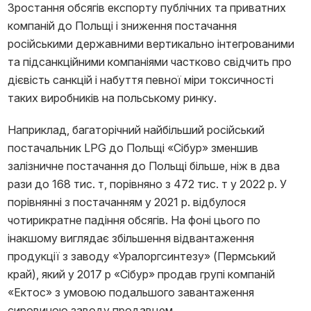
Зростання обсягів експорту публічних та приватних
компаній до Польщі і зниження постачання
російськими державними вертикально інтегрованими
та підсанкційними компаніями частково свідчить про
дієвість санкцій і набуття певної міри токсичності
таких виробників на польському ринку.
Наприклад, багаторічний найбільший російський
постачальник LPG до Польщі «Сібур» зменшив
залізничне постачання до Польщі більше, ніж в два
рази до 168 тис. т, порівняно з 472 тис. т у 2022 р. У
порівнянні з постачанням у 2021 р. відбулося
чотирикратне падіння обсягів. На фоні цього по
інакшому виглядає збільшення відвантаження
продукції з заводу «Уралоргсинтезу» (Пермський
край), який у 2017 р «Сібур» продав групі компаній
«Ектос» з умовою подальшого завантаження
сировиною заводу продавцем.