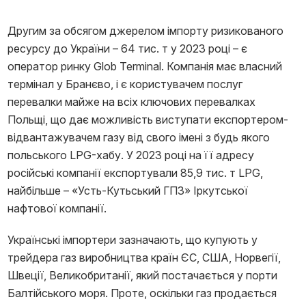
Другим за обсягом джерелом імпорту ризикованого
ресурсу до України – 64 тис. т у 2023 році – є
оператор ринку Glob Terminal. Компанія має власний
термінал у Бранєво, і є користувачем послуг
перевалки майже на всіх ключових перевалках
Польщі, що дає можливість виступати експортером-
відвантажувачем газу від свого імені з будь якого
польського LPG-хабу. У 2023 році на її адресу
російські компанії експортували 85,9 тис. т LPG,
найбільше – «Усть-Кутьський ГПЗ» Іркутської
нафтової компанії.
Українські імпортери зазначають, що купують у
трейдера газ виробництва країн ЄС, США, Норвегії,
Швеції, Великобританії, який постачається у порти
Балтійського моря. Проте, оскільки газ продається