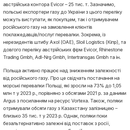
австрійська контора Evicor – 25 тис. т. Зазначимо,
польські експортери газу до України з цього переліку
можуть виступати, як покупцем, так і отримувачем
російського газу на замовлення клієнтів
поклажедавців/послуг перевалки. Зокрема, із
нерезидентів штибу Axol (ОАЕ), Sloil Logistics (Кіпр), та
довгого переліку австрійських фірм Evicor, Rhinestone
Trading Gmbh, Adl-Nrg Gmbh, Intertransgas Gmbh та ін.
Польща активно працює над зниженням залежності
від російського газу. Про це свідчать постачання на
морські перевалки Польщі, які зросли на 73% до 1,05
млн т у 2023 р., порівняно з обсягами 2021 р. за даними
Argus з посиланням на ресурс Vortexa. Також, поляки
отримували обсяги газу з Казахстану залізницею –
близько 35 тис. т у 2023 р. Однак, поляки поки
безальтернативно залежні від поставок з росії,