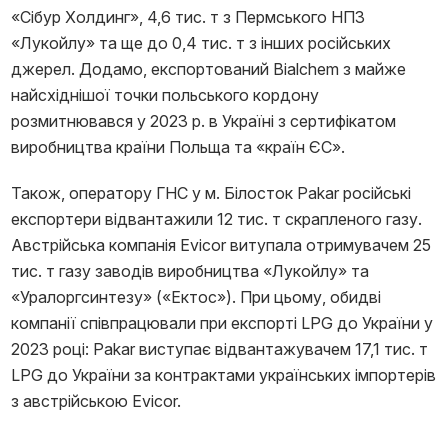
«Сібур Холдинг», 4,6 тис. т з Пермського НПЗ
«Лукойлу» та ще до 0,4 тис. т з інших російських
джерел. Додамо, експортований Bialchem з майже
найсхіднішої точки польського кордону
розмитнювався у 2023 р. в Україні з сертифікатом
виробництва країни Польща та «країн ЄС».
Також, оператору ГНС у м. Білосток Pakar російські
експортери відвантажили 12 тис. т скрапленого газу.
Австрійська компанія Evicor витупала отримувачем 25
тис. т газу заводів виробництва «Лукойлу» та
«Уралоргсинтезу» («Ектос»). При цьому, обидві
компанії співпрацювали при експорті LPG до України у
2023 році: Pakar виступає відвантажувачем 17,1 тис. т
LPG до України за контрактами українських імпортерів
з австрійською Evicor.