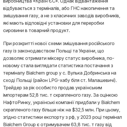
виробництва «Країн ЄС». Однак відвантаження
відбувається з терміналів, або ГНС накопичення та
змішування газу, а не з класичних заводів виробників,
які мають відповідні установки для переробки
сировини в товарний продукт.
При розкритті нової схеми змішування російського
газу із законодавством Польщі та України, що
дозволяє отримати міксеру статус виробника, по-
новому стала виглядати статистика постачання з
терміналу Bialchem group у с. Вулька Добринська на
сході Польщі (район LPG-хабу біля ст. Малашевичі).
Трейдер за рік особисто продав українським
імпортерам 52,8 тис. т скрапленого газу. За оцінкою
НафтоРинку, українські компанії придбали у Bialchem
скрапленого газу більше ніж на $32,5 млн. При цьому,
згідно статистики експорту з рф, у 2023 році термінал
Bialchem Group є отримувачем 63,8 тис. т газу від