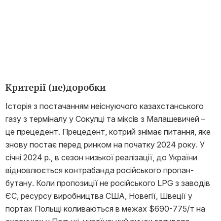
Критерії (не)доробки
Історія з постачанням неіснуючого казахстанського
газу з терміналу у Сокулці та міксів з Малашевичей –
це прецедент. Прецедент, котрий знімає питання, яке
знову постає перед ринком на початку 2024 року. У
січні 2024 р., в сезон низької реалізації, до України
відновлюється контрабанда російського пропан-
бутану. Коли пропозиції не російського LPG з заводів
ЄС, ресурсу виробництва США, Новегії, Швеції у
портах Польщі коливаються в межах $690-775/т на