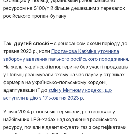
сховищах у Польщі, український ринок заливало
ресурсом на $100/т й більше дешевшим з перевалок
російського пропан-бутану.
Так,
другий спосіб
– є ренесансом схеми періоду до
травня 2023 р., коли
Постанова Кабміна уточнила
заборону ввезення пального російського походження
.
На жаль, українські імпортери не без участі продавців
у Польщі реанімували схему на час паузи у страйках
фермерів на українсько-польському кордоні,
адаптувавши її до
змін у Митному кодексі, що
вступили в дію з 17 жовтня 2023 р
.
У січні 2024 р. польські термінали, розташовані у
найбільших LPG-хабах надходження російського
ресурсу, почали відвантажувати газ з сертифікатами