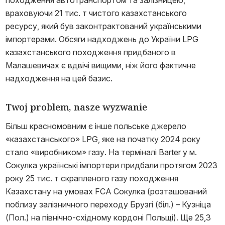
походження автотранспортом та залізницею,
враховуючи 21 тис. т чистого казахстанського
ресурсу, який був законтрактований українськими
імпортерами. Обсяги надходжень до України LPG
казахстанського походження придбаного в
Малашевичах є вдвічі вищими, ніж його фактичне
надходження на цей базис.
Twoj problem, nasze wyzwanie
Більш красномовним є інше польське джерело
«казахстанського» LPG, яке на початку 2024 року
стало «виробником» газу. На терміналі Barter у м.
Сокулка українські імпортери придбали протягом 2023
року 25 тис. т скрапленого газу походження
Казахстану на умовах FCA Сокулка (розташований
поблизу залізничного переходу Брузгі (біл.) – Кузніца
(Пол.) на північно-східному кордоні Польщі). Ще 25,3