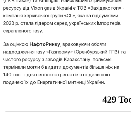
(ГК «Trasa») та Amerigas. Найбільшим отриимувачем
ресурсу від Vixon gas в Україні є ТОВ «Західекотоп» -
компанія харківської групи «СГ», яка за підсумками
2023 р. стала лідером серед українських імпортерів
скрапленого газу.
За оцінкою
НафтоРинку
, враховуючи обсяги
надходження газу «Газпрому» (Оренбурзький ГПЗ) та
чистого ресурсу з заводів Казахстану, польські
термінали могли б видати документів більше ніж на
140 тис. т для своїх контрагентів з подальшою
подачею їх до Енергетичної митниці України.