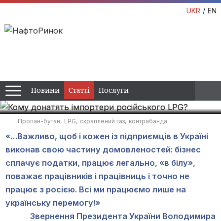
Кому донатять імпортери
UKR
EN
російського LPG?
Попри гучні заяви керівника Енергетичної митниці до України
продовжується імпорт російського LPG. Ми дослідили, в
який спосіб стала можливою контрабанда газу
14:00 / 20 лютого, 2024
Новини
Статті
Послуги
Дмитро Глумов
Олександр Сіренко
Пропан-бутан
LPG
скраплений газ
контрабанда
«…Важливо, щоб і кожен із підприємців в Україні
виконав свою частину домовленостей: бізнес
сплачує податки, працює легально, «в білу»,
поважає працівників і працівниць і точно не
працює з росією. Всі ми працюємо лише на
українську перемогу!»
Звернення Президента України Володимира