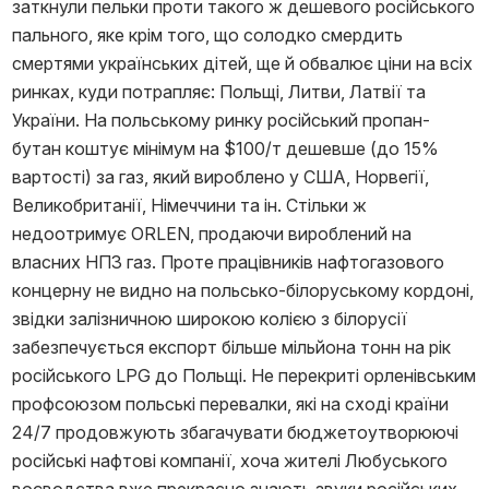
заткнули пельки проти такого ж дешевого російського
пального, яке крім того, що солодко смердить
смертями українських дітей, ще й обвалює ціни на всіх
ринках, куди потрапляє: Польщі, Литви, Латвії та
України. На польському ринку російський пропан-
бутан коштує мінімум на $100/т дешевше (до 15%
вартості) за газ, який вироблено у США, Норвегії,
Великобританії, Німеччини та ін. Стільки ж
недоотримує ORLEN, продаючи вироблений на
власних НПЗ газ. Проте працівників нафтогазового
концерну не видно на польсько-білоруському кордоні,
звідки залізничною широкою колією з білорусії
забезпечується експорт більше мільйона тонн на рік
російського LPG до Польщі. Не перекриті орленівським
профсоюзом польські перевалки, які на сході країни
24/7 продовжують збагачувати бюджетоутворюючі
російські нафтові компанії, хоча жителі Любуського