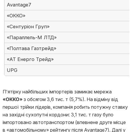
Avantage7
«ОККО»
«Сентуріон Груп»
«Параллель-М ЛТД»
«Полтава Газтрейд»
«АТ Енерго Трейд»
UPG
П'ятірку найбільших імпортерів замикає мережа
«ОККО»
з обсягом 3,6 тис. т (5,7%). На відміну від
першої трійки лідерів, компанія робить потужну ставку
на західні сухопутні кордони: 3,1 тис. т газу було
імпортовано автотранспортом (впевнене друге місце
в «автомобільному» рейтингу після Avantage7). Далі у