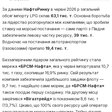
За даними
НафтоРинку
в червні 2026 р загальний
обсяг імпорту LPG склав
63,1 тис. т
. Основна боротьба
за лідерство розгорнулася між компаніями, що зробили
ставку на морські постачання — саме партії з Півдня
забезпечили левову частку ресурсу,
39 тис. т
.
Водночас на постачання автотранспортом
(газовозами) припало
19,4 тис. т
.
Беззаперечним лідером загального рейтингу стала
мережа
«БРСМ-Нафта»
, яка у червні імпортувала 10,7
тис. т газу, охопивши 16,9% ринку. Свій результат
компанія забезпечила здебільшого завдяки флоту —
9,7 тис. т надійшло саме морем, де
«БРСМ-Нафта»
також посідає першу сходинку. На другому місці
закріпився
«Вігазтрейд»
із показником 8,6 тис. т
(13,7%). Цікаво, що 100% свого ресурсу цей оператор
законтрактував морськими шляхами. Трійку лідерів