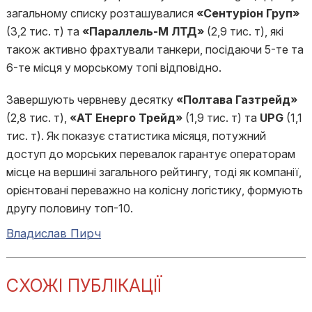
загальному списку розташувалися
«Сентуріон Груп»
(3,2 тис. т) та
«Параллель-М ЛТД»
(2,9 тис. т), які
також активно фрахтували танкери, посідаючи 5-те та
6-те місця у морському топі відповідно.
Завершують червневу десятку
«Полтава Газтрейд»
(2,8 тис. т),
«АТ Енерго Трейд»
(1,9 тис. т) та
UPG
(1,1
тис. т). Як показує статистика місяця, потужний
доступ до морських перевалок гарантує операторам
місце на вершині загального рейтингу, тоді як компанії,
орієнтовані переважно на колісну логістику, формують
другу половину топ-10.
Владислав Пирч
СХОЖІ ПУБЛІКАЦІЇ