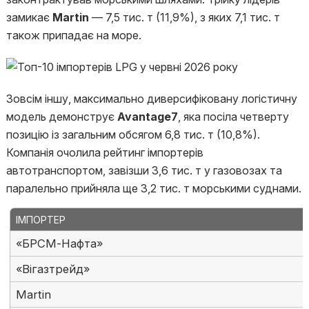
замикає
Martin
— 7,5 тис. т (11,9%), з яких 7,1 тис. т
також припадає на море.
Зовсім іншу, максимально диверсифіковану логістичну
модель демонструє
Avantage7
, яка посіла четверту
позицію із загальним обсягом 6,8 тис. т (10,8%).
Компанія очолила рейтинг імпортерів
автотранспортом, завізши 3,6 тис. т у газовозах та
паралельно прийняла ще 3,2 тис. т морськими суднами.
ІМПОРТЕР
«БРСМ-Нафта»
«Вігазтрейд»
Martin