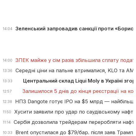
Зеленський запровадив санкції проти «Борисл
14:04
ЗПЕК майже у сім разів збільшила сплату податкі
14:00
Середні ціни на пальне втрималися, KLO та AM
13:36
Центральний склад Liqui Moly в Україні згор
13:33
Залишилося 5 днів до кінця реєстрації на к
12:57
НПЗ Dangote готує IPO на $5 млрд — найбільше 
12:38
Хусити заявили про удар по саудівському нафт
11:50
Сербія дозволила трейдерам переробляти нафту
11:14
Brent опустилася до $79/бар. після заяв Трамп
10:33