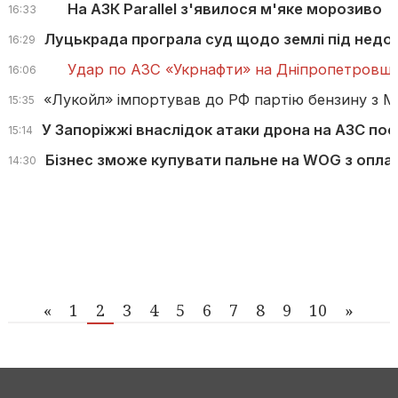
На АЗК Parallel з'явилося м'яке морозиво
16:33
Луцькрада програла суд щодо землі під нед
16:29
Удар по АЗС «Укрнафти» на Дніпропетровщи
16:06
«Лукойл» імпортував до РФ партію бензину з 
15:35
У Запоріжжі внаслідок атаки дрона на АЗС п
15:14
Бізнес зможе купувати пальне на WOG з опла
14:30
«
1
2
3
4
5
6
7
8
9
10
»