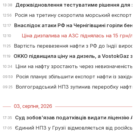
Держвідновлення тестуватиме рішення для за
13:38
Росія на третину скоротила морський експорт н
12:56
Внаслідок атаки РФ на Чернігівщині горіли бен
12:17
Ціна дизпалива на АЗС піднялась на 15 грн/л
12:10
Вартість перевезення нафти з РФ до Індії вирос
11:25
OKKO підвищила ціну на дизель, а VostokGaz зн
11:19
Ціни на нафту зростають через невизначеніст
10:34
Росія планує збільшити експорт нафти із західни
09:59
Волгоградський НПЗ зупинив переробку нафти п
09:25
03, серпня, 2026
Суд зобов’язав податківців видати ліцензію 
17:35
Єдиний НПЗ у Грузії відмовляється від російсь
17:05