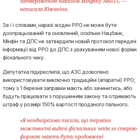
затвердженою наказом Мінфіну №601», —
написала Южаніна.
За її словами, наразі жоден РРО не може бути
доопрацьований та оновлений, оскільки Нацбанк,
Мінфін та ДПС не затвердили новий протокол передачі
інформації від РРО до ДПС з урахуванням нової форми
фіскального чеку.
Депутатка підкреслила, що АЗС дозволено
використовувати виключно традиційні (апаратні) РРО,
тому з 1 березня заправки мають або зачинитись, або
будуть працювати з порушенням закону та отримають
штраф у розмірі 150% вартості проданого пального.
«Я неодноразово писала, що терміни
можливості видачі фіскальних чеків за старою
формою мають бути продовжені