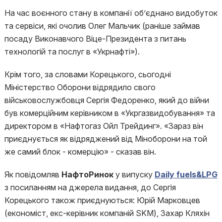
На час воєнного стану в компанії об’єднано видобуток
та сервіси, які очолив Олег Мальчик (раніше займав
посаду Виконавчого Віце-Президента з питань
технологій та послуг в «Укрнафті»).
Крім того, за словами Корецького, сьогодні
Міністерство Оборони відрядило свого
військовослужбовця Сергія Федоренко, який до війни
був комерційним керівником в «Укргазвидобування» та
директором в «Нафтогаз Ойл Трейдинг». «Зараз він
приєднується як відряджений від Міноборони на той
же самий блок - комерцію» - сказав він.
Як повідомляв
НафтоРинок
у випуску
Daily fuels&LPG
з посиланням
на джерела видання, до Сергія
Корецького також приєднуються: Юрій Марковцев
(економіст, екс-керівник компаній SKM), Захар Кляхін