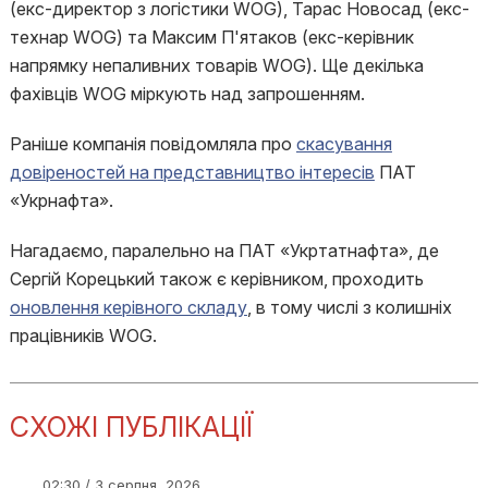
(екс-директор з логістики WOG), Тарас Новосад (екс-
технар WOG) та Максим П'ятаков (екс-керівник
напрямку непаливних товарів WOG). Ще декілька
фахівців WOG міркують над запрошенням.
Раніше компанія повідомляла про
скасування
довіреностей на представництво інтересів
ПАТ
«Укрнафта».
Нагадаємо, паралельно на ПАТ «Укртатнафта», де
Сергій Корецький також є керівником, проходить
оновлення керівного складу
, в тому числі з колишніх
працівників WOG.
СХОЖІ ПУБЛІКАЦІЇ
02:30 / 3 серпня, 2026