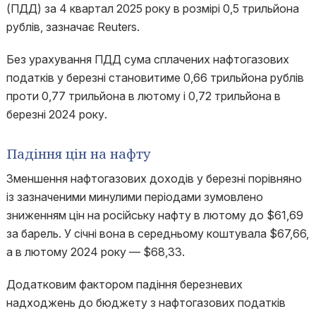
(ПДД) за 4 квартал 2025 року в розмірі 0,5 трильйона
рублів, зазначає Reuters.
Без урахування ПДД сума сплачених нафтогазових
податків у березні становитиме 0,66 трильйона рублів
проти 0,77 трильйона в лютому і 0,72 трильйона в
березні 2024 року.
Падіння цін на нафту
Зменшення нафтогазових доходів у березні порівняно
із зазначеними минулими періодами зумовлено
зниженням цін на російську нафту в лютому до $61,69
за барель. У січні вона в середньому коштувала $67,66,
а в лютому 2024 року — $68,33.
Додатковим фактором падіння березневих
надходжень до бюджету з нафтогазових податків