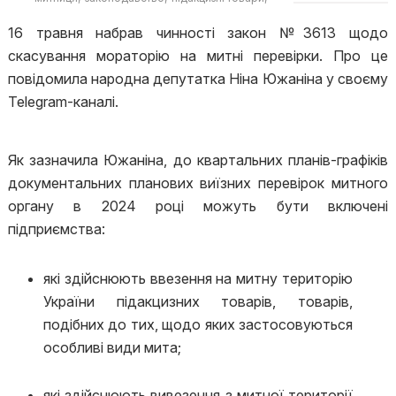
Ніна Южаніна
митні перевірки
16 травня набрав чинності закон №3613 щодо
скасування мораторію на митні перевірки. Про це
повідомила народна депутатка Ніна Южаніна у своєму
Telegram-каналі.
Як зазначила Южаніна, до квартальних планів-графіків
документальних планових виїзних перевірок митного
органу в 2024 році можуть бути включені
підприємства:
які здійснюють ввезення на митну територію
України підакцизних товарів, товарів,
подібних до тих, щодо яких застосовуються
особливі види мита;
які здійснюють вивезення з митної території