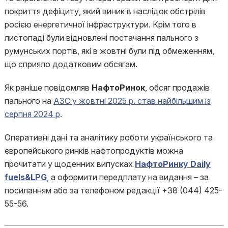
покриття дефіциту, який виник в наслідок обстрілів
росією енергетичної інфраструктури. Крім того в
листопаді були відновлені постачання пального з
румунських портів, які в жовтні були під обмеженням,
що сприяло додатковим обсягам.
Як раніше повідомляв
НафтоРинок
, обсяг продажів
пального на
АЗС у жовтні 2025 р. став найбільшим із
серпня 2024 р
.
Оперативні дані та аналітику роботи українського та
європейського ринків нафтопродуктів можна
прочитати у щоденних випусках
НафтоРинку Daily
fuels&LPG
,
а оформити передплату на видання – за
посиланням або за телефоном редакції +38 (044) 425-
55-56.