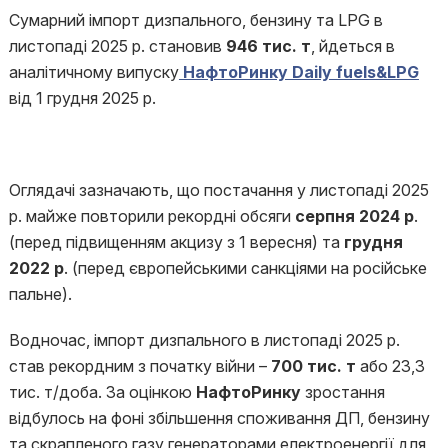
Сумарний імпорт дизпального, бензину та LPG в
листопаді 2025 р. становив
946 тис. т
, йдеться в
аналітичному випуску
НафтоРинку Daily fuels&LPG
від 1 грудня 2025 р.
Оглядачі зазначають, що постачання у листопаді 2025
р. майже повторили рекордні обсяги
серпня 2024 р
.
(перед підвищенням акцизу з 1 вересня) та
грудня
2022 р
. (перед європейськими санкціями на російське
пальне).
Водночас, імпорт дизпального в листопаді 2025 р.
став рекордним з початку війни –
700 тис. т
або 23,3
тис. т/доба. За оцінкою
НафтоРинку
зростання
відбулось на фоні збільшення споживання ДП, бензину
та скрапленого газу генераторами електроенергії для