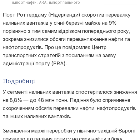
імпорт нафти
ARA
імпорт пального
Порт Роттердаму (Нідерланди) скоротив перевалку
наливних вантажів у січні-березні майже на 9%
порівняно з тим самим відрізком попереднього року,
зокрема знизилися обсяги перевантаження нафти та
нафтопродуктів. Про це повідомляє Центр
транспортних стратегій з посиланням на заяву
адміністрації порту (PRA).
Подробиці
У сегменті наливних вантажів спостерігалося зниження
на 8,8% — до 48 млн тонн. Падіння було спричинене
скороченням обсягів перевалки нафти, нафтопродуктів
та інших наливних вантажів.
Зменшення маржі переробки у північно-західній Європі
призвело до падіння попиту на сиру нафту з боку