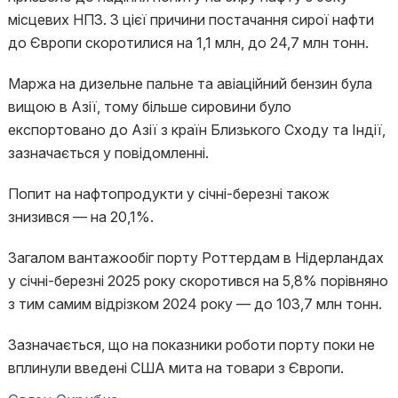
місцевих НПЗ. З цієї причини постачання сирої нафти
до Європи скоротилися на 1,1 млн, до 24,7 млн ​​тонн.
Маржа на дизельне пальне та авіаційний бензин була
вищою в Азії, тому більше сировини було
експортовано до Азії з країн Близького Сходу та Індії,
зазначається у повідомленні.
Попит на нафтопродукти у січні-березні також
знизився — на 20,1%.
Загалом вантажообіг порту Роттердам в Нідерландах
у січні-березні 2025 року скоротився на 5,8% порівняно
з тим самим відрізком 2024 року — до 103,7 млн ​​тонн.
Зазначається, що на показники роботи порту поки не
вплинули введені США мита на товари з Європи.