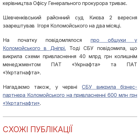
керівництва Офісу Генерального прокурора триває.
Шевченківський районний суд Києва 2 вересня
заарештував Ігоря Коломойського на два місяці.
На початку повідомлялося
про обшуки у
Коломойського в Дніпрі.
Тоді СБУ повідомила, що
викрила схеми привласнення 40 млрд грн колишнім
менеджментом ПАТ «Укрнафта» та ПАТ
«Укртатнафта».
Нагадаємо також, у червні
СБУ викрила бізнес-
партнера Коломойського на привласненні 600 млн грн
«Укртатнафти»
.
СХОЖІ ПУБЛІКАЦІЇ