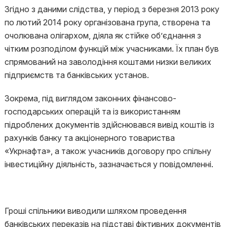
Згідно з даними слідства, у період з березня 2013 року
по лютий 2014 року організована група, створена та
очолювана олігархом, діяла як стійке об’єднання з
чітким розподілом функцій між учасниками. Їх план був
спрямований на заволодіння коштами низки великих
підприємств та банківських установ.
Зокрема, під виглядом законних фінансово-
господарських операцій та із використанням
підроблених документів здійснювався вивід коштів із
рахунків банку та акціонерного товариства
«Укрнафта», а також учасників договору про спільну
інвестиційну діяльність, зазначається у повідомленні.
Гроші спільники виводили шляхом проведення
банківських переказів на підставі фіктивних документів