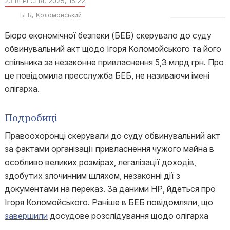
23 ВЕРЕСНЯ, 2025, 15:22
БЕБ
Коломойський
Бюро економічної безпеки (БЕБ) скерувало до суду
обвинувальний акт щодо Ігоря Коломойського та його
спільника за незаконне привласнення 5,3 млрд грн. Про
це повідомила пресслужба БЕБ, не називаючи імені
олігарха.
Подробиці
Правоохоронці скерували до суду обвинувальний акт
за фактами організації привласнення чужого майна в
особливо великих розмірах, легалізації доходів,
здобутих злочинним шляхом, незаконні дії з
документами на переказ. За даними НР, йдеться про
Ігоря Коломойського. Раніше в БЕБ повідомляли, що
завершили
досудове розслідування щодо олігарха