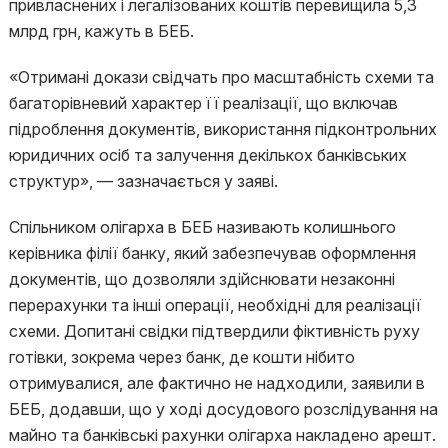
привласнених і легалізованих коштів перевищила 5,3
млрд грн, кажуть в БЕБ.
«Отримані докази свідчать про масштабність схеми та
багаторівневий характер її реалізації, що включав
підроблення документів, використання підконтрольних
юридичних осіб та залучення декількох банківських
структур», — зазначається у заяві.
Спільником олігарха в БЕБ називають колишнього
керівника філії банку, який забезпечував оформлення
документів, що дозволяли здійснювати незаконні
перерахунки та інші операції, необхідні для реалізації
схеми. Допитані свідки підтвердили фіктивність руху
готівки, зокрема через банк, де кошти нібито
отримувалися, але фактично не надходили, заявили в
БЕБ, додавши, що у ході досудового розслідування на
майно та банківські рахунки олігарха накладено арешт.