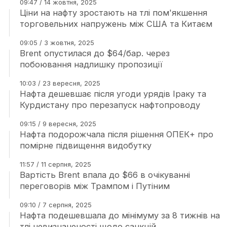
09:47 / 14 жовтня, 2025
Ціни на нафту зростають на тлі пом'якшення
торговельних напружень між США та Китаєм
09:05 / 3 жовтня, 2025
Brent опустилася до $64/бар. через
побоювання надлишку пропозиції
10:03 / 23 вересня, 2025
Нафта дешевшає після угоди урядів Іраку та
Курдистану про перезапуск нафтопроводу
09:15 / 9 вересня, 2025
Нафта подорожчала після рішення ОПЕК+ про
помірне підвищення видобутку
11:57 / 11 серпня, 2025
Вартість Brent впала до $66 в очікуванні
переговорів між Трампом і Путіним
09:10 / 7 серпня, 2025
Нафта подешевшала до мінімуму за 8 тижнів на
тлі невизначеності щодо санкцій