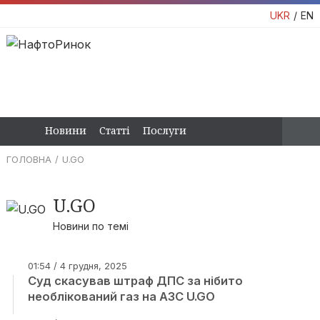
UKR
EN
Новини
Статті
Послуги
ГОЛОВНА
U.GO
U.GO
Новини по темі
01:54 / 4 грудня, 2025
Суд скасував штраф ДПС за нібито
необлікований газ на АЗС U.GO