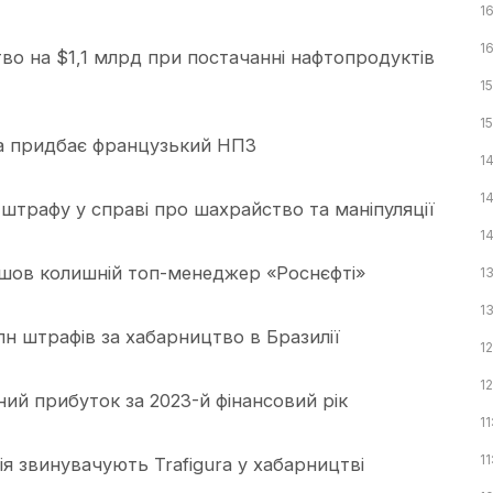
1
1
тво на $1,1 млрд при постачанні нафтопродуктів
15
15
ra придбає французький НПЗ
1
1
 штрафу у справі про шахрайство та маніпуляції
1
йшов колишній топ-менеджер «Роснєфті»
1
1
лн штрафів за хабарництво в Бразилії
12
1
ний прибуток за 2023-й фінансовий рік
11
11
я звинувачують Trafigura у хабарництві