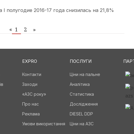
а I полугодие 2016-17 года снизилась на 21,8%
1
2
»
«
EXPRO
ПОСЛУГИ
ПАР
а
Контакти
Ціни на пальне
ів
Заходи
Аналітика
«АЗС року»
Статистика
Про нас
Дослідження
Реклама
DIESEL DDP
Умови використання
Ціни на АЗС