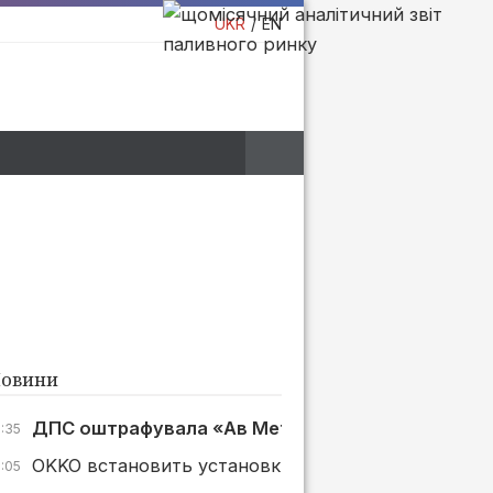
UKR
EN
овини
ДПС оштрафувала «Ав Метал Груп» на 1 млн грн з
7:35
OKKO встановить установки зберігання енергії ще
7:05