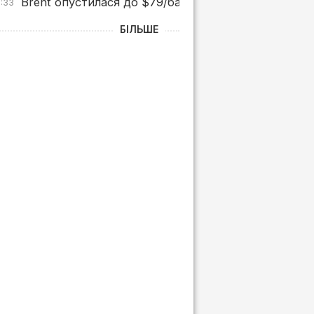
Brent опустилася до $79/бар. після заяв Трампа 
0:33
БІЛЬШЕ