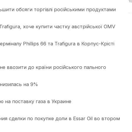
1
більшити обсяги торгівлі російськими продуктами
rafigura, хоче купити частку австрійської OMV
міналу Phillips 66 та Trafigura в Корпус-Крісті
 не ввозити до країни російського пального
снизилась на 9%
ю на поставку газа в Украине
ия сделки по покупке доли в Essar Oil во втором