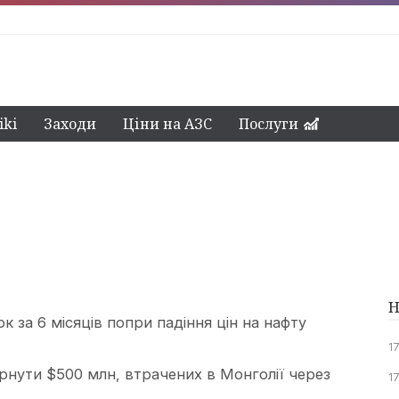
ki
Заходи
Ціни на АЗС
Послуги
Н
ок за 6 місяців попри падіння цін на нафту
1
ернути $500 млн, втрачених в Монголії через
1