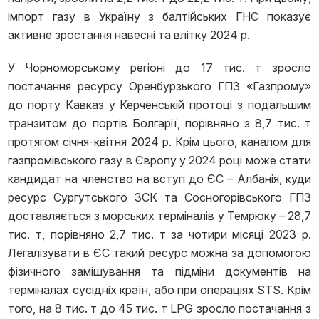
імпорт газу в Україну з балтійських ГНС показує
активне зростання навесні та влітку 2024 р.
У Чорноморському регіоні до 17 тис. т зросло
постачання ресурсу Оренбурзького ГПЗ «Газпрому»
до порту Кавказ у Керченській протоці з подальшим
транзитом до портів Болгарії, порівняно з 8,7 тис. т
протягом січня-квітня 2024 р. Крім цього, каналом для
газпромівського газу в Європу у 2024 році може стати
кандидат на членство на вступ до ЄС – Албанія, куди
ресурс Сургутського ЗСК та Сосногорівського ГПЗ
доставляється з морських терміналів у Темрюку – 28,7
тис. т, порівняно 2,7 тис. т за чотири місяці 2023 р.
Легалізувати в ЄС такий ресурс можна за допомогою
фізичного замішування та підміни документів на
терміналах сусідніх країн, або при операціях STS. Крім
того, на 8 тис. т до 45 тис. т LPG зросло постачання з