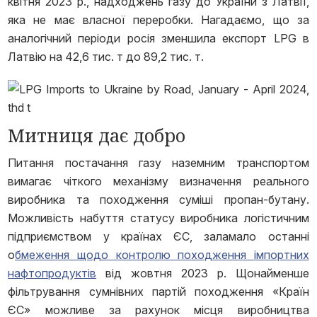
квітня 2023 р., надходжень газу до України з Латвії,
яка не має власної переробки. Нагадаємо, що за
аналогічний періоди росія зменшила експорт LPG в
Латвію на 42,6 тис. т до 89,2 тис. т.
Митниця дає добро
Питання постачання газу наземним транспортом
вимагає чіткого механізму визначення реального
виробника та походження суміші пропан-бутану.
Можливість набуття статусу виробника логістичним
підприємством у країнах ЄС, заламало останні
о
бмеження щодо контролю походження імпортних
нафтопродуктів
від жовтня 2023 р. Щонайменше
фільтрування сумнівних партій походження «Країн
ЄС» можливе за рахунок місця виробництва