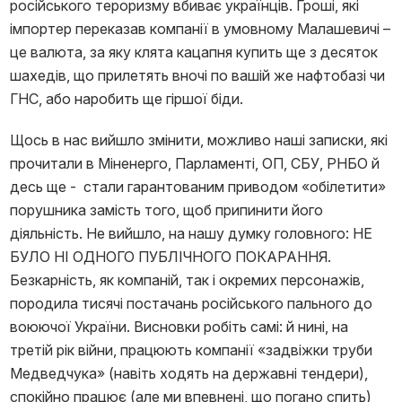
російського тероризму вбиває українців. Гроші, які
імпортер переказав компанії в умовному Малашевичі –
це валюта, за яку клята кацапня купить ще з десяток
шахедів, що прилетять вночі по вашій же нафтобазі чи
ГНС, або наробить ще гіршої біди.
Щось в нас вийшло змінити, можливо наші записки, які
прочитали в Міненерго, Парламенті, ОП, СБУ, РНБО й
десь ще - стали гарантованим приводом «обілетити»
порушника замість того, щоб припинити його
діяльність. Не вийшло, на нашу думку головного: НЕ
БУЛО НІ ОДНОГО ПУБЛІЧНОГО ПОКАРАННЯ.
Безкарність, як компаній, так і окремих персонажів,
породила тисячі постачань російського пального до
воюючої України. Висновки робіть самі: й нині, на
третій рік війни, працюють компанії «задвіжки труби
Медведчука» (навіть ходять на державні тендери),
спокійно працює (але ми впевнені, що погано спить)