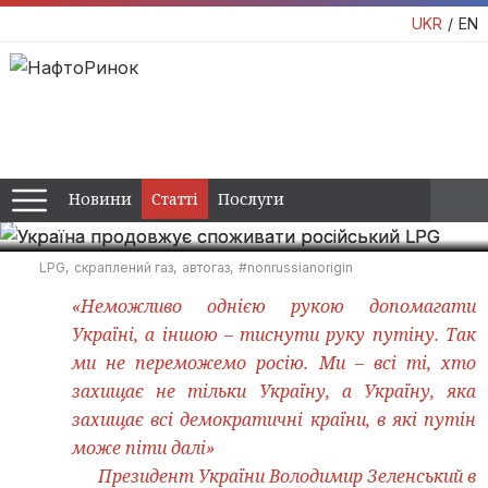
Україна продовжує споживати
UKR
EN
російський LPG
Аналіз даних експорту російського пропан-бутану, джерел
постачання автогазу до України, порівняння цін зовнішнього
та внутрішнього ринку, та відгуки трейдерів.
09:00 / 04 липня, 2024
Новини
Статті
Послуги
Дмитро Глумов
Олександр Сіренко
LPG
скраплений газ
автогаз
#nonrussianorigin
«Неможливо однією рукою допомагати
Україні, а іншою – тиснути руку путіну. Так
ми не переможемо росію. Ми – всі ті, хто
захищає не тільки Україну, а Україну, яка
захищає всі демократичні країни, в які путін
може піти далі»
Президент України Володимир Зеленський в