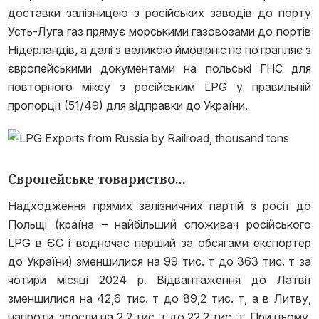
доставки залізницею з російських заводів до порту
Усть-Луга газ прямує морськими газовозами до портів
Нідерландів, а далі з великою ймовірністю потрапляє з
європейськими документами на польські ГНС для
повторного міксу з російським LPG у правильній
пропорції (51/49) для відправки до України.
Європейське товариство...
Надходження прямих залізничних партій з росії до
Польщі (країна – найбільший споживач російського
LPG в ЄС і водночас перший за обсягами експортер
до України) зменшилися на 99 тис. т до 363 тис. т за
чотири місяці 2024 р. Відвантаження до Латвії
зменшилися на 42,6 тис. т до 89,2 тис. т, а в Литву,
напроти, зросли на 2,2 тис. т до 22,2 тис. т. При цьому,