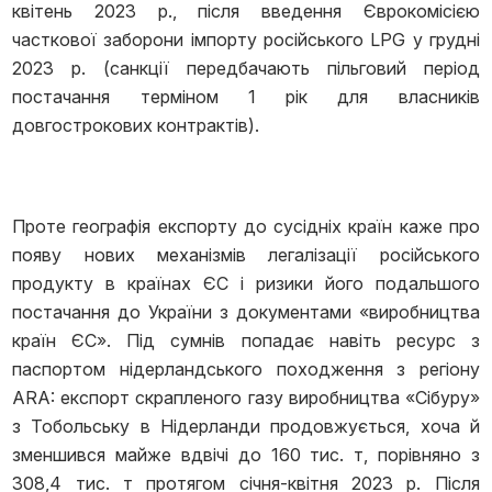
квітень 2023 р., після введення Єврокомісією
часткової заборони імпорту російського LPG у грудні
2023 р. (санкції передбачають пільговий період
постачання терміном 1 рік для власників
довгострокових контрактів).
Проте географія експорту до сусідніх країн каже про
появу нових механізмів легалізації російського
продукту в країнах ЄС і ризики його подальшого
постачання до України з документами «виробництва
країн ЄС». Під сумнів попадає навіть ресурс з
паспортом нідерландського походження з регіону
ARA: експорт скрапленого газу виробництва «Сібуру»
з Тобольську в Нідерланди продовжується, хоча й
зменшився майже вдвічі до 160 тис. т, порівняно з
308,4 тис. т протягом січня-квітня 2023 р. Після