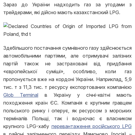
Зараз до України надходить газ за угодами з
трейдерами, які дійсно мають казахстанский LPG.
Здебільшого постачання сумнівного газу здійснюється
автомобільними партіями, але отримувачі залізних
партій також не застраховані від придбання
«європейської суміші», особливо, коли газ
пропонується вже на кордоні України. Наприклад, 5,9
тис. т з 11,3 тис. т ресурсу експортованих компанією
Glob Terminal
в Україну у січні-квітні мають
походження країн ЄС. Компанія є крупним гравцем
польського ринку і оперує, як ресурсом з морських
терміналів Польщі, так і водночас є власником
крупного LPG-хабу
перевантаження російського LPG
в районі залізничного переїзду Мамоново (росія) –