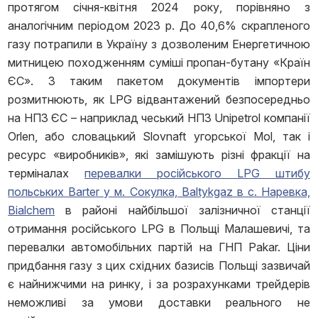
протягом січня-квітня 2024 року, порівняно з
аналогічним періодом 2023 р. До 40,6% скрапленого
газу потрапили в Україну з дозволеним Енергетичною
митницею походженням суміші пропан-бутану «Країн
ЄС». З таким пакетом документів імпортери
розмитнюють, як LPG відвантажений безпосередньо
на НПЗ ЄС – наприклад чеський НПЗ Unipetrol компанії
Orlen, або словацький Slovnaft угорської Mol, так і
ресурс «виробників», які замішують різні фракції на
терміналах
перевалки російського LPG штибу
польських Barter у м. Сокулка, Baltykgaz в с. Наревка,
Bialchem
в районі найбільшої залізничної станції
отримання російського LPG в Польщі Малашевичі, та
перевалки автомобільних партій на ГНП Pakar. Ціни
придбання газу з цих східних базисів Польщі зазвичай
є найнижчими на ринку, і за розрахунками трейдерів
неможливі за умови доставки реального не