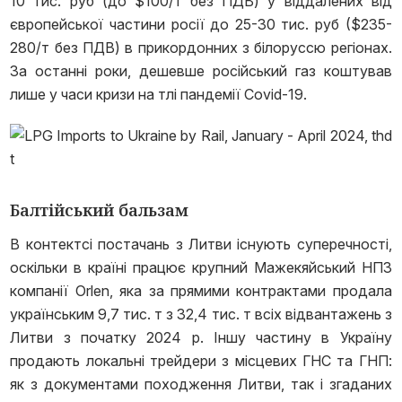
10 тис. руб (до $100/т без ПДВ) у віддалених від
європейської частини росії до 25-30 тис. руб ($235-
280/т без ПДВ) в прикордонних з білоруссю регіонах.
За останні роки, дешевше російський газ коштував
лише у часи кризи на тлі пандемії Covid-19.
Балтійський бальзам
В контектсі постачань з Литви існують суперечності,
оскільки в країні працює крупний Мажекяйський НПЗ
компанії Orlen, яка за прямими контрактами продала
українським 9,7 тис. т з 32,4 тис. т всіх відвантажень з
Литви з початку 2024 р. Іншу частину в Україну
продають локальні трейдери з місцевих ГНС та ГНП:
як з документами походження Литви, так і згаданих