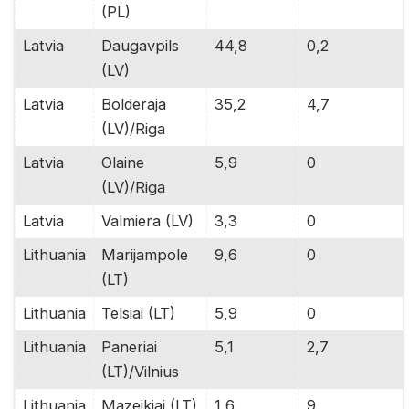
(PL)
Latvia
Daugavpils
44,8
0,2
(LV)
Latvia
Bolderaja
35,2
4,7
(LV)/Riga
Latvia
Olaine
5,9
0
(LV)/Riga
Latvia
Valmiera (LV)
3,3
0
Lithuania
Marijampole
9,6
0
(LT)
Lithuania
Telsiai (LT)
5,9
0
Lithuania
Paneriai
5,1
2,7
(LT)/Vilnius
Lithuania
Mazeikiai (LT)
1,6
9