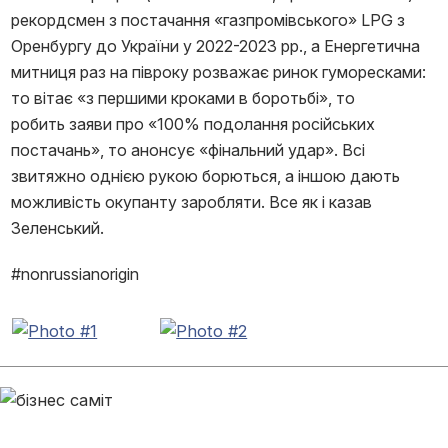
рекордсмен з постачання «газпромівського» LPG з
Оренбургу до України у 2022-2023 рр., а Енергетична
митниця раз на півроку розважає ринок гуморесками:
то вітає «з першими кроками в боротьбі», то
робить заяви про «100% подолання російських
постачань», то анонсує «фінальний удар». Всі
звитяжно однією рукою борються, а іншою дають
можливість окупанту заробляти. Все як і казав
Зеленський.
#nonrussianorigin