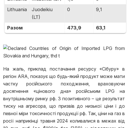
Lithuania
Juodeikiu
0
9,1
(LT)
Разом
473,9
63,1
На жаль, приклад постачання ресурсу «Сібуру» в
регіон ARA, показує що будь-який продукт може мати
частку російського походження, враховуючи
досягнення «цінового дна» російським LPG на
внутрішньому ринку рф. З позитивного – це результат
тиску на агресора, що призвів до низької ціни і до
певної міри токсичності продукції рф. Так, ціни на газ в
росії наприкінці травня 2024 коливалися в межах від