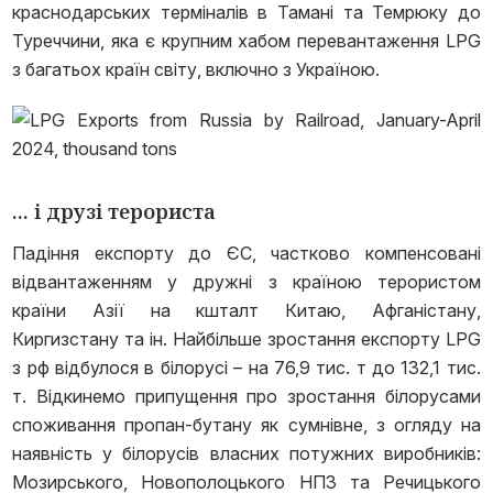
краснодарських терміналів в Тамані та Темрюку до
Туреччини, яка є крупним хабом перевантаження LPG
з багатьох країн світу, включно з Україною.
... і друзі терориста
Падіння експорту до ЄС, частково компенсовані
відвантаженням у дружні з країною терористом
країни Азії на кшталт Китаю, Афганістану,
Киргизстану та ін. Найбільше зростання експорту LPG
з рф відбулося в білорусі – на 76,9 тис. т до 132,1 тис.
т. Відкинемо припущення про зростання білорусами
споживання пропан-бутану як сумнівне, з огляду на
наявність у білорусів власних потужних виробників:
Мозирського, Новополоцького НПЗ та Речицького