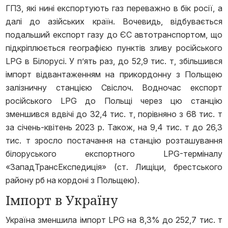
ГПЗ, які нині експортують газ переважно в бік росії, а
далі до азійських країн. Вочевидь, відбувається
подальший експорт газу до ЄС автотранспортом, що
підкріплюється географією пунктів зливу російського
LPG в Білорусі. У п’ять раз, до 52,9 тис. т, збільшився
імпорт відвантаженням на прикордонну з Польщею
залізничну станцією Свіслоч. Водночас експорт
російського LPG до Польщі через цю станцію
зменшився вдвічі до 32,4 тис. т, порівняно з 68 тис. т
за січень-квітень 2023 р. Також, на 9,4 тис. т до 26,3
тис. т зросло постачання на станцію розташування
білоруського експортного LPG-терміналу
«ЗападТрансЕкспедиція» (ст. Лищіци, брестського
району рб на кордоні з Польщею).
Імпорт в Україну
Україна зменшила імпорт LPG на 8,3% до 252,7 тис. т