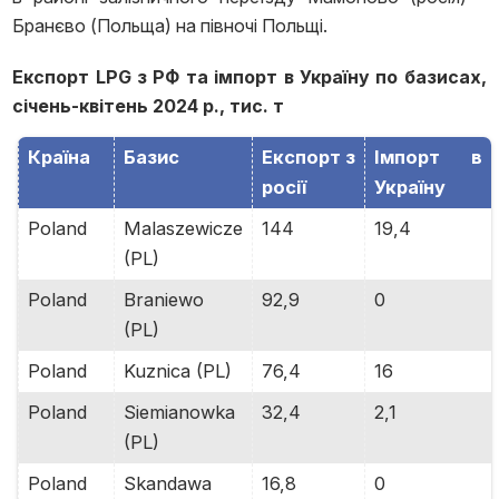
Бранєво (Польща) на півночі Польщі.
Експорт LPG з РФ та імпорт в Україну по базисах,
січень-квітень 2024 р., тис. т
Країна
Базис
Експорт з
Імпорт в
росії
Україну
Poland
Malaszewicze
144
19,4
(PL)
Poland
Braniewo
92,9
0
(PL)
Poland
Kuznica (PL)
76,4
16
Poland
Siemianowka
32,4
2,1
(PL)
Poland
Skandawa
16,8
0