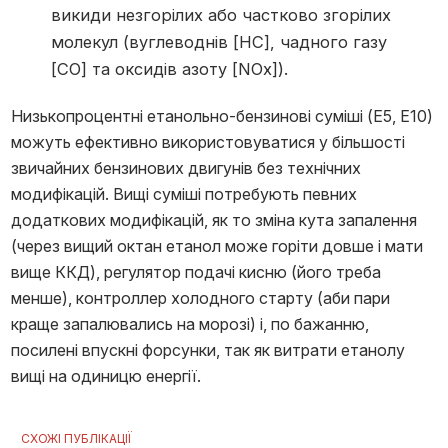
викиди незгорілих або частково згорілих
молекул (вуглеводнів [HC], чадного газу
[CO] та оксидів азоту [NOx]).
Низькопроцентні етанольно-бензинові суміші (E5, E10)
можуть ефективно використовуватися у більшості
звичайних бензинових двигунів без технічних
модифікацій. Вищі суміші потребують певних
додаткових модифікацій, як то зміна кута запалення
(через вищий октан етанол може горіти довше і мати
вище ККД), регулятор подачі кисню (його треба
менше), контроллер холодного старту (аби пари
краще запалювались на морозі) і, по бажанню,
посилені впускні форсунки, так як витрати етанолу
вищі на одиницю енергії.
СХОЖІ ПУБЛІКАЦІЇ