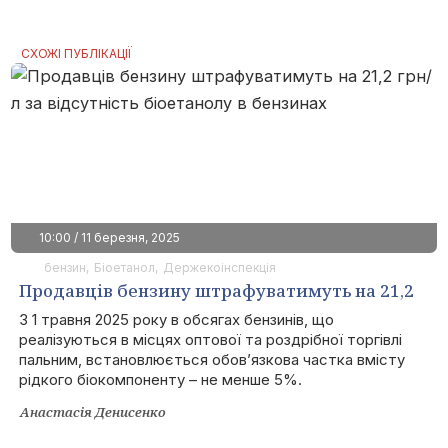
СХОЖІ ПУБЛІКАЦІЇ
10:00 / 11 березня, 2025
бензин
Біоетанол
Держекоінспекція
Продавців бензину штрафуватимуть на 21,2
грн/л за відсутність біоетанолу в бензинах
З 1 травня 2025 року в обсягах бензинів, що
реалізуються в місцях оптової та роздрібної торгівлі
пальним, встановлюється обов’язкова частка вмісту
рідкого біокомпоненту – не менше 5%.
Анастасія Денисенко