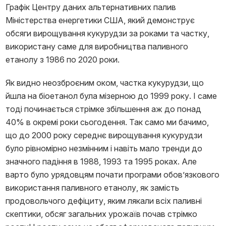
Графік Центру даних альтернативних палив
Міністерства енергетики США, який демонструє
обсяги вирощування кукурудзи за роками та частку,
використану саме для виробництва паливного
етанолу з 1986 по 2020 роки.
Як видно неозброєним оком, частка кукурудзи, що
йшла на біоетанол була мізерною до 1999 року. І саме
тоді починається стрімке збільшення аж до понад
40% в окремі роки сьогодення. Так само ми бачимо,
що до 2000 року середнє вирощування кукурудзи
було рівномірно незмінним і навіть мало тренди до
значного падіння в 1988, 1993 та 1995 роках. Але
варто було урядовцям почати програми обов’язкового
використання паливного етанолу, як замість
продовольчого дефіциту, яким лякали всіх паливні
скептики, обсяг загальних урожаїв почав стрімко