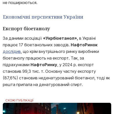
не поширюються.
Економічні перспективи України
Експорт біоетанолу
За даними асоціації
«Укрбіоетанол»,
в Україні
працює 17 біоетанольних заводів.
НафтоРинок
дослідив
, що крім внутрішнього ринку виробники
біоетанолу працюють на експорт. Так, за
підрахунками
НафтоРинку
, у 2024 р. експорт
становив 99,3 тис. т. Основну частку експорту
(87,6%) становив неденатурований біоетанол, тоді як
решта припала на денатурований спирт.
СХОЖІ ПУБЛІКАЦІЇ