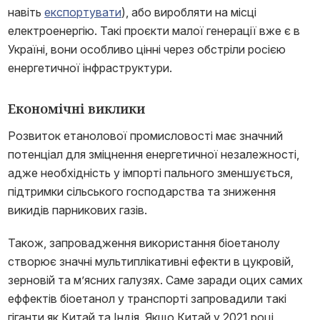
навіть
експортувати
), або виробляти на місці
електроенергію. Такі проєкти малої генерації вже є в
Україні, вони особливо цінні через обстріли росією
енергетичної інфраструктури.
Економічні виклики
Розвиток етанолової промисловості має значний
потенціал для зміцнення енергетичної незалежності,
адже необхідність у імпорті пального зменшується,
підтримки сільського господарства та зниження
викидів парникових газів.
Також, запровадження використання біоетанолу
створює значні мультиплікативні ефекти в цукровій,
зерновій та м’ясних галузях. Саме заради оцих самих
еффектів біоетанол у транспорті запровадили такі
гіганти як Китай та Індія. Якщо Китай у 2021 році