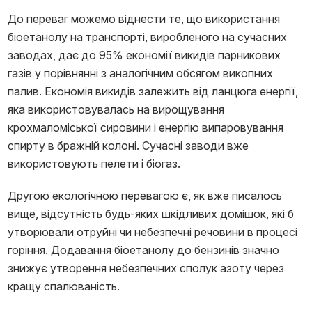
До переваг можемо віднести те, що використання
біоетанолу на транспорті, виробленого на сучасних
заводах, дає до 95% економії викидів парникових
газів у порівнянні з аналогічним обсягом викопних
палив. Економія викидів залежить від ланцюга енергії,
яка використовувалась на вирощування
крохмаломіської сировини і енергію випаровування
спирту в бражній колоні. Сучасні заводи вже
використовують пелети і біогаз.
Другою екологічною перевагою є, як вже писалось
вище, відсутність будь-яких шкідливих домішок, які б
утворювали отруйні чи небезпечні речовини в процесі
горіння. Додавання біоетанолу до бензинів значно
знижує утворення небезпечних сполук азоту через
кращу спалюваність.