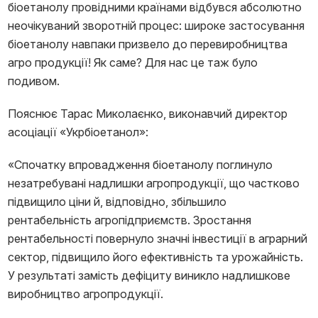
біоетанолу провідними країнами відбувся абсолютно
неочікуваний зворотній процес: широке застосування
біоетанолу навпаки призвело до перевиробництва
агро продукції! Як саме? Для нас це таж було
подивом.
Пояснює Тарас Миколаєнко, виконавчий директор
асоціації «Укрбіоетанол»:
«Спочатку впровадження біоетанолу поглинуло
незатребувані надлишки агропродукції, що частково
підвищило ціни й, відповідно, збільшило
рентабельність агропідприємств. Зростання
рентабельності повернуло значні інвестиції в аграрний
сектор, підвищило його ефективність та урожайність.
У результаті замість дефіциту виникло надлишкове
виробництво агропродукції.