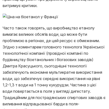
витримує критики.
Часто також говорять, що виробництво етанолу
вимагає великих обсягів води, що може бути
проблемою в регіонах, де цей ресурс є обмеженим.
Згідно з коментарем головного технолога Української
технологічної компанії (провідної компанії по
будівництву біоетанольних і біогазових заводів)
Дмитра Красуцького, сьогоднішні технології
забезпечують економне мультикратне використання
води, що забезпечує середнє використання на рівні
1,2-1,3 т води на 1 тонну кукурудзи. Частина з цієї
води повертається в поля у вигляді дигестату.
Традиційним для пострадянських спиртових заводів є
виливання відпрацьованої барди в поля-