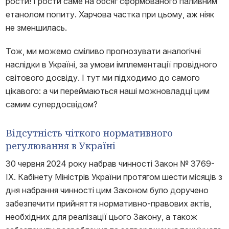
рости! І рости саме на обсяг сформованого паливним
етанолом попиту. Харчова частка при цьому, аж ніяк
не зменшилась.
Тож, ми можемо сміливо прогнозувати аналогічні
наслідки в Україні, за умови імплементації провідного
світового досвіду. І тут ми підходимо до самого
цікавого: а чи переймаються наші можновладці цим
самим супердосвідом?
Відсутність чіткого нормативного
регулювання в Україні
30 червня 2024 року набрав чинності Закон № 3769-
IX. Кабінету Міністрів України протягом шести місяців з
дня набрання чинності цим Законом було доручено
забезпечити прийняття нормативно-правових актів,
необхідних для реалізації цього Закону, а також