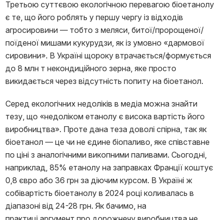
Третьою суттєвою екологічною перевагою біоетанолу
є те, що його роблять у першу чергу із відходів
агросировини — тобто з меляси, битої/пророщеної/
поїденої мишами кукурудзи, як із умовно «дармової
сировини». В Україні щороку втрачається/формується
до 8 млн т некондиційного зерна, яке просто
викидається через відсутність попиту на біоетанол.
Серед екологічних недоліків в медіа можна знайти
тезу, що «недоліком етанолу є висока вартість його
виробництва». Проте дана теза доволі спірна, так як
біоетанол — це чи не єдине біопаливо, яке співставне
по ціні з аналогічними викопними паливами. Сьогодні,
наприклад, 85% етанолу на заправках Франції коштує
0,8 євро або 36 грн за діючим курсом. В Україні ж
собівартість біоетанолу в 2024 році коливалась в
діапазоні від 24-28 грн. Як бачимо, на
практиці аргумент про дорожнечу виробництва не