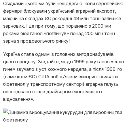
Свідками цього ми були нещодавно, коли європейські
фермери блокували український аграрний експорт,
маючи на складах ЄС рекордні 48 млн тонн залишків
зернових. І це при тому, що порівняно з 2000-ми
роками біоетанол «поглинув» понад 200 млн тонн
зерна з продовольчого ринку!
Україна стала одним із головних вигодонабувачів
цього процесу. Згадайте, як до 1999 року гасло «село
гине» звучало з уст кожного нардепа, а після 1999-го
(саме коли ЄС і США зобов’язали використовувати
біоетанол у транспортному секторі) аграрна галузь
несподівано стала драйвером економічного
відновлення».