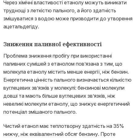
Через хімічні властивості етанолу можуть виникати
труднощі з леткістю пального, а його здатність
змішуватися з водою може призводити до утворення
ацетальдегіду.
Зниження паливної ефективності
Проблема зниження пробігу при використанні
паливних сумішей з етанолом пов’язана з тим, що
молекула етанолу містить менше енергії, ніж бензин.
Енергетична цінність пального визначається кількістю
вуглецевих зв’язків у молекулі: бензинові молекули
довші та мають більше вуглецевих зв’язків, ніж
невеликі молекули етанолу, що знижує енергетичний
потенціал змішаного пального.
Чистий етанол має теплотворну здатність на 35%
нижчу, ніж еквівалентний обсяг бензину. Проте