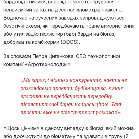
бардовідстійники, внаслідок чого генерувався
неприємний запах на десятки кілометрів навколо.
Водночас на сучасних заводах запроваджуються
безстічні схеми, які передбачають повне використання
або утилізацію післяспиртової барди на біогаз,
добрива та комбікорми (DDGS).
За словами Петра Циганкова, CEO технологічної
компанії «Агротехнолоджі»:
«Ми зараз, і ніхто з конкурентів, навіть не
розглядаємо проєкти будівництва, в яких
власники не передбачають переробку
післяспиртової барди на щось цінне. Такі
проєкти вже не конкурентоспроможні».
«Щось цінним» в даному випадку є біогаз, який можна
або доочистити до біометану та здавати в трубу (й