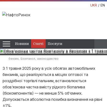
Обов’язкова частка біоетанолу в
UKR
EN
бензинах з 1 травня: виклики та
переваги
В Україні запроваджуються нові вимоги щодо обов’язкового
вмісту біокомпоненту в автомобільних бензинах.
16:16 / 12 березня, 2025
Новини
Статті
Послуги
Олександр Сіренко
Анастасія Денисенко
бензин
Біоетанол
законодавство
З 1 травня 2025 року в усіх обсягах автомобільних
бензинів, що реалізуються в місцях оптової та
роздрібної торгівлі пальним, встановлюється
обов’язкова частка вмісту рідкого біопалива
(біокомпонентів) — не менше 5% об’ємних.
Допускається абсолютна похибка визначення на рівні
±1%.