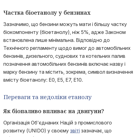
Частка біоетанолу у бензинах
Зазначимо, що бензини можуть мати і більшу частку
біокомпоненту (біоетанолу), ніж 5%, адже Законом
встановлена лише мінімальна. Відповідно до
Технічного регламенту щодо вимог до автомобільних
бензинів, дизельного, суднових та котельних палив
позначення автомобільних бензинів включає назву і
марку бензину та містить, зокрема, символ визначення
вмісту біоетанолу: Е0, Е5, Е7, Е10.
Переваги та недоліки етанолу
Як біопаливо впливає на двигуни?
Організація Об'єднаних Націй з промислового
розвитку (UNIDO) у своєму
звіті
зазначає, що