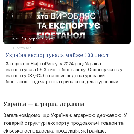
15:29 / 10 березня, 2025
Біоетанол
Україна експортувала майже 100 тис. т
біоетанолу у 2024 році
За оцінкою НафтоРинку, у 2024 році Україна
експортувала 99,3 тис. т біоетанолу. Основну частку
експорту (87,6%) становив неденатурований
біоетанол, тоді як решта припала на денатурований
Україна — аграрна держава
Загальновідомо, що Україна є аграрною державою. У
товарній структурі експорту продовольчі товари та
сільськогосподарська продукція, як і раніше,