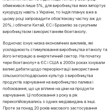
обмежився лише 5%, для виробництва яких імпортує
кукурудзу навіть з України, то Індія планує вже в
цьому році запровадити обов’язкову частку аж до
20%, і обігнати Китай, ЄС і Бразилію за сукупним
виробництвом і використанням біоетанолу.
Водночас існує низка економічних викликів, які
ускладнюють стимулювання виробництва етанолу та
його інтеграцію в енергетичний сектор. На початку
«ери біоетанолу» в ЄС і США в 2000х роках існували
великі дебати щодо переорієнтації використання
сільськогосподарських культур з виробництва
продуктів харчування на виробництво палива і
побоювання, що це вплине на ціни на продукти
харчування. Ці побоювання з року в рік
перекопійовувались з одних медіавидань в інші.
Проте за понад 20 років масового застосування