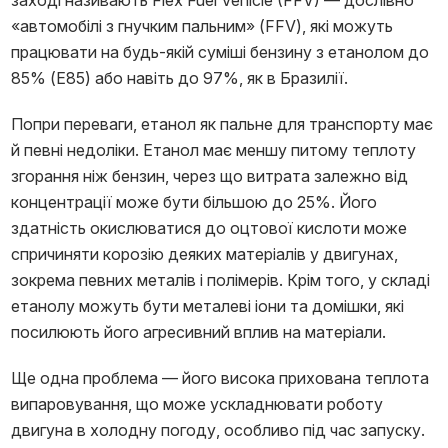
заході називають Flex Fuel Vehicle (FFV) — дослівно
«автомобілі з гнучким пальним» (FFV), які можуть
працювати на будь-якій суміші бензину з етанолом до
85% (E85) або навіть до 97%, як в Бразилії.
Попри переваги, етанол як пальне для транспорту має
й певні недоліки. Етанол має меншу питому теплоту
згорання ніж бензин, через що витрата залежно від
концентрації може бути більшою до 25%. Його
здатність окислюватися до оцтової кислоти може
спричиняти корозію деяких матеріалів у двигунах,
зокрема певних металів і полімерів. Крім того, у складі
етанолу можуть бути металеві іони та домішки, які
посилюють його агресивний вплив на матеріали.
Ще одна проблема — його висока прихована теплота
випаровування, що може ускладнювати роботу
двигуна в холодну погоду, особливо під час запуску.