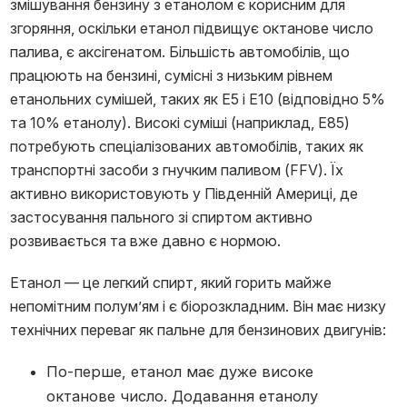
змішування бензину з етанолом є корисним для
згоряння, оскільки етанол підвищує октанове число
палива, є аксігенатом. Більшість автомобілів, що
працюють на бензині, сумісні з низьким рівнем
етанольних сумішей, таких як E5 і E10 (відповідно 5%
та 10% етанолу). Високі суміші (наприклад, E85)
потребують спеціалізованих автомобілів, таких як
транспортні засоби з гнучким паливом (FFV). Їх
активно використовують у Південній Америці, де
застосування пального зі спиртом активно
розвивається та вже давно є нормою.
Етанол — це легкий спирт, який горить майже
непомітним полум’ям і є біорозкладним. Він має низку
технічних переваг як пальне для бензинових двигунів:
По-перше, етанол має дуже високе
октанове число. Додавання етанолу