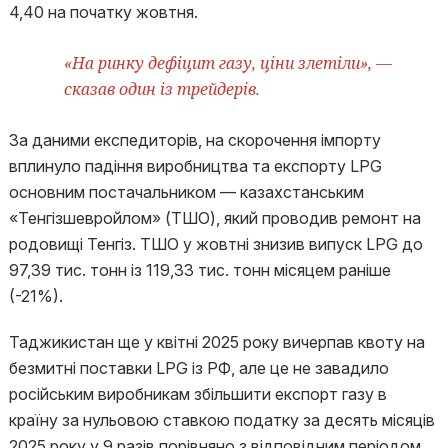
4,40 на початку жовтня.
«На ринку дефіцит газу, ціни злетіли», —
сказав один із трейдерів.
За даними експедиторів, на скорочення імпорту
вплинуло падіння виробництва та експорту LPG
основним постачальником — казахстанським
«Тенгізшевройлом» (ТШО), який проводив ремонт на
родовищі Тенгіз. ТШО у жовтні знизив випуск LPG до
97,39 тис. тонн із 119,33 тис. тонн місяцем раніше
(-21%).
Таджикистан ще у квітні 2025 року вичерпав квоту на
безмитні поставки LPG із РФ, але це не завадило
російським виробникам збільшити експорт газу в
країну за нульовою ставкою податку за десять місяців
2025 року у 9 разів порівняно з відповідним періодом