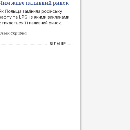
Чим живе паливний ринок
Польщі після позбавлення
Як Польща замінила російську
нафту та LPG і з якими викликами
залежності від РФ
стикається її паливний ринок.
Євген Скрибка
БІЛЬШЕ