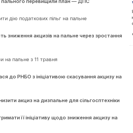
з пального перевищили план — ДПС
ити дію податкових пільг на пальне
сть зниження акцизів на пальне через зростання
и на пальне з 11 травня
ся до РНБО з ініціативою скасування акцизу на
низити акциз на дизпальне для сільгосптехніки
тримати її ініціативу щодо зниження акцизу на