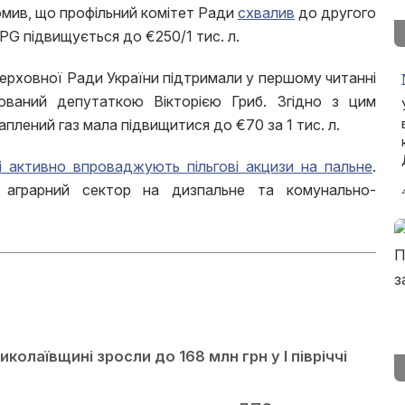
мив, що профільний комітет Ради
схвалив
до другого
LPG підвищується до €250/1 тис. л.
ерховної Ради України підтримали у першому читанні
ійований депутаткою Вікторією Гриб. Згідно з цим
плений газ мала підвищитися до €70 за 1 тис. л.
і активно впроваджують пільгові акцизи на пальне
.
 аграрний сектор на дизпальне та комунально-
олаївщині зросли до 168 млн грн у І півріччі