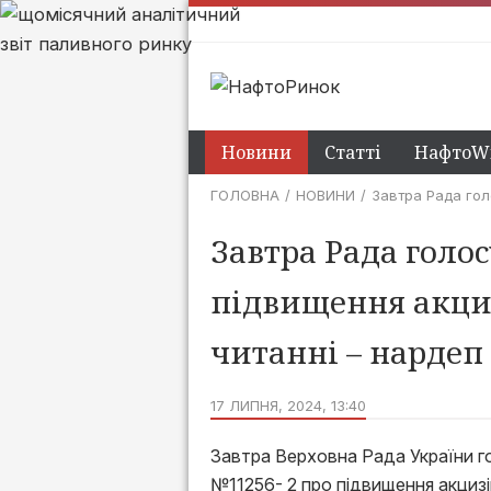
Новини
Статті
НафтоWi
ГОЛОВНА
НОВИНИ
Завтра Рада гол
Завтра Рада голо
підвищення акциз
читанні – нардеп
17 ЛИПНЯ, 2024, 13:40
Завтра Верховна Рада України г
№11256- 2 про підвищення акциз