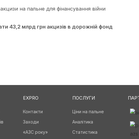
 акцизи на пальне для фінансування війни
ти 43,2 млрд грн акцизів в дорожній фонд
EXPRO
ПОСЛУГИ
ПАР
а
Контакти
Ціни на пальне
ів
Заходи
Аналітика
«АЗС року»
Статистика