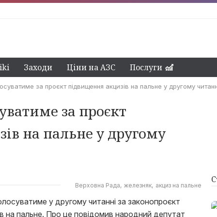
ki
Заходи
Ціни на АЗС
Послуги
осуватиме за проєкт підвищення акцизів на пальне у другому читанн
суватиме за проєкт
ів на пальне у другому
С
Верховна Рада
железняк
акциз на пальне
олосуватиме у другому читанні за законопроєкт
ів на пальне. Про це повідомив народний депутат