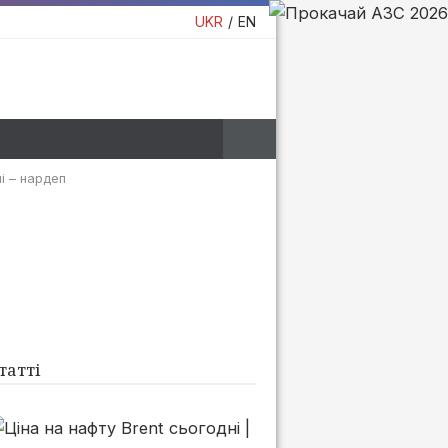
UKR
EN
і – нардеп
татті