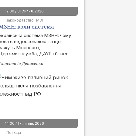
12:00 / 31 липня, 2026
законодавство
МЗНН
МЗНН: коли система
запрацює та як це вплине
Українська система МЗНН: чому
вона є недосконалою та що
на ринок
кажуть Міненерго,
Держмитслужба, ДАУР і бізнес
Анастасія Денисенко
14:00 / 17 липня, 2026
Польща