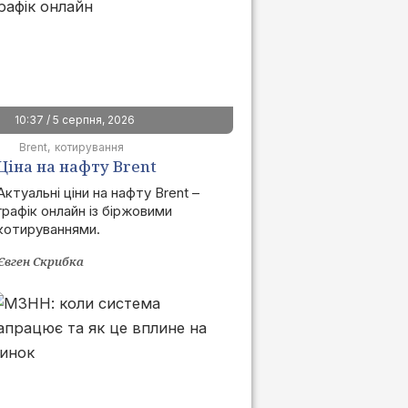
10:37 / 5 серпня, 2026
Brent
котирування
Ціна на нафту Brent
сьогодні | графік онлайн
Актуальні ціни на нафту Brent –
графік онлайн із біржовими
котируваннями.
Євген Скрибка