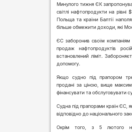
Минулого тижня ЄК запропонувал
світлі нафтопродукти на рівні $
Польща та країни Балтії наполя
більше обмежити доходи, які Мо
ЄС заборонив своїм компаніям 
продаж нафтопродуктів росі
встановлений ліміт. Забороняє
допомогу.
Якщо судно під прапором трет
продані за ціною, вище максим
фінансувати та обслуговувати су
Судна під прапорами країн ЄС, я
відповідно до національного за
Окрім того, з 5 лютого н