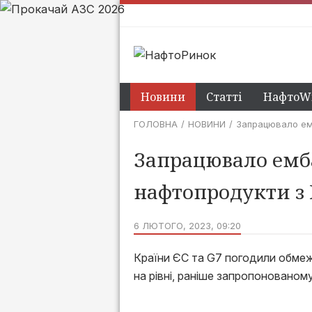
Новини
Статті
НафтоWi
ГОЛОВНА
НОВИНИ
Запрацювало емб
Запрацювало емба
нафтопродукти з
6 ЛЮТОГО, 2023, 09:20
Країни ЄС та G7 погодили обмеж
на рівні, раніше запропонованом