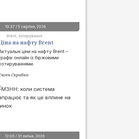
10:37 / 5 серпня, 2026
Brent
котирування
Ціна на нафту Brent
сьогодні | графік онлайн
Актуальні ціни на нафту Brent –
графік онлайн із біржовими
котируваннями.
Євген Скрибка
12:00 / 31 липня, 2026