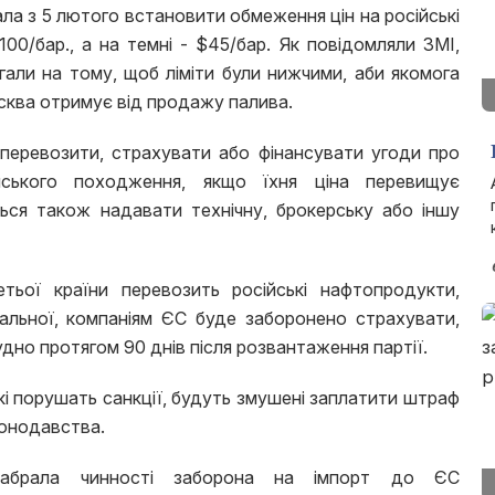
а з 5 лютого встановити обмеження цін на російські
100/бар., а на темні - $45/бар. Як повідомляли ЗМІ,
гали на тому, щоб ліміти були нижчими, аби якомога
сква отримує від продажу палива.
перевозити, страхувати або фінансувати угоди про
йського походження, якщо їхня ціна перевищує
ться також надавати технічну, брокерську або іншу
ьої країни перевозить російські нафтопродукти,
альної, компаніям ЄС буде заборонено страхувати,
дно протягом 90 днів після розвантаження партії.
кі порушать санкції, будуть змушені заплатити штраф
конодавства.
абрала чинності заборона на імпорт до ЄС