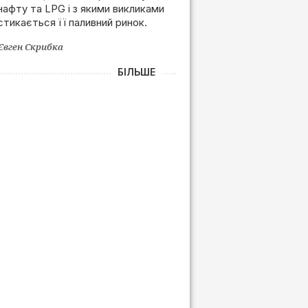
нафту та LPG і з якими викликами
залежності від РФ
стикається її паливний ринок.
Євген Скрибка
БІЛЬШЕ