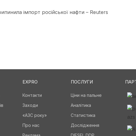
припинила імпорт російської нафти – Reuters
EXPRO
ПОСЛУГИ
ПАР
а
Контакти
Ціни на пальне
ів
Заходи
Аналітика
«АЗС року»
Статистика
Про нас
Дослідження
Реклама
DIESEL DDP