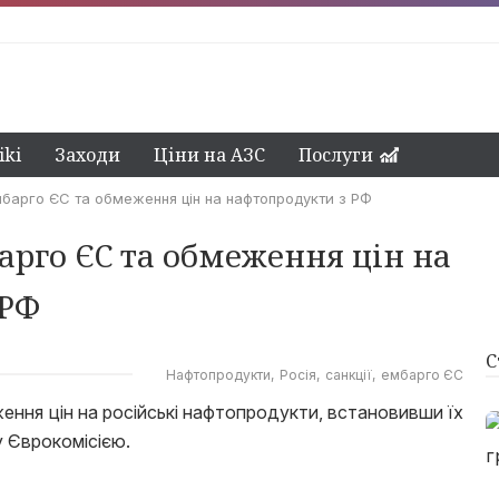
ki
Заходи
Ціни на АЗС
Послуги
арго ЄС та обмеження цін на нафтопродукти з РФ
рго ЄС та обмеження цін на
 РФ
С
Нафтопродукти
Росія
санкції
ембарго ЄС
ення цін на російські нафтопродукти, встановивши їх
у Єврокомісією.