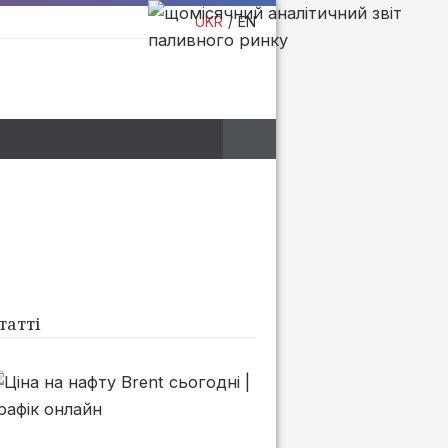
UKR
EN
татті