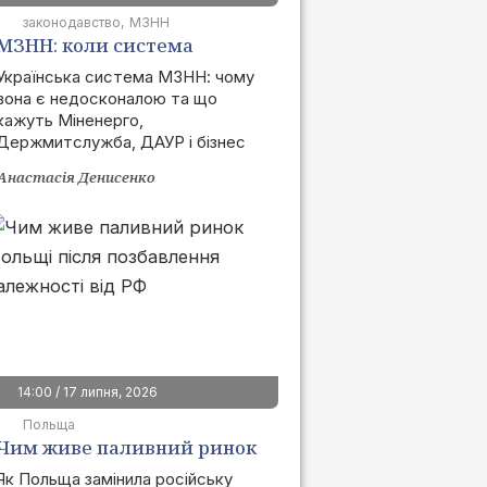
законодавство
МЗНН
МЗНН: коли система
запрацює та як це вплине
Українська система МЗНН: чому
вона є недосконалою та що
на ринок
кажуть Міненерго,
Держмитслужба, ДАУР і бізнес
Анастасія Денисенко
14:00 / 17 липня, 2026
Польща
Чим живе паливний ринок
Польщі після позбавлення
Як Польща замінила російську