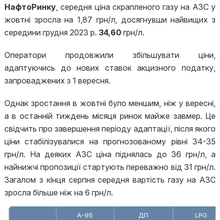
НафтоРинку
, середня ціна скрапленого газу на АЗС у
жовтні зросла на 1,87 грн/л, досягнувши найвищих з
середини грудня 2023 р.
34,60
грн/л.
Оператори продовжили збільшувати ціни,
адаптуючись до нових ставок акцизного податку,
запроваджених з 1 вересня.
Однак зростання в жовтні було меншим, ніж у вересні,
а в останній тиждень місяця ринок майже завмер. Це
свідчить про завершення періоду адаптації, після якого
ціни стабілізувалися на прогнозованому рівні 34-35
грн/л. На деяких АЗС ціна піднялась до 36 грн/л, а
найнижчі пропозиції стартують переважно від 31 грн/л.
Загалом з кінця серпня середня вартість газу на АЗС
зросла більше ніж на 6 грн/л.
A-95
ДП
LPG