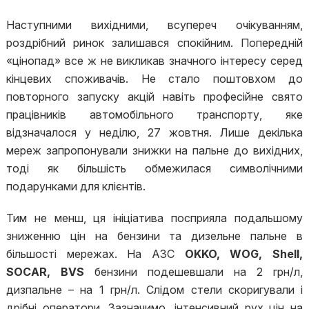
Наступними вихідними, всупереч очікуванням,
роздрібний ринок залишався спокійним. Попередній
«цінопад» все ж не викликав значного інтересу серед
кінцевих споживачів. Не стало поштовхом до
повторного запуску акцій навіть професійне свято
працівників автомобільного транспорту, яке
відзначалося у неділю, 27 жовтня. Лише декілька
мереж запропонували знижки на пальне до вихідних,
тоді як більшість обмежилася символічними
подарунками для клієнтів.
Тим не менш, ця ініціатива посприяла подальшому
зниженню цін на бензини та дизельне пальне в
більшості мережах. На АЗС
OKKO, WOG, Shell,
SOCAR, BVS
бензини подешевшали на 2 грн/л,
дизпальне – на 1 грн/л. Слідом стели скоригували і
дрібні оператори. Зазначимо, інтенсивний рух цін на