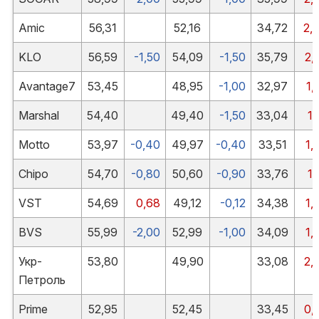
Amic
56,31
52,16
34,72
2,
KLO
56,59
-1,50
54,09
-1,50
35,79
2,
Avantage7
53,45
48,95
-1,00
32,97
1,
Marshal
54,40
49,40
-1,50
33,04
1,
Motto
53,97
-0,40
49,97
-0,40
33,51
1,
Chipo
54,70
-0,80
50,60
-0,90
33,76
1,
VST
54,69
0,68
49,12
-0,12
34,38
1,
BVS
55,99
-2,00
52,99
-1,00
34,09
1,
Укр-
53,80
49,90
33,08
2,
Петроль
Prime
52,95
52,45
33,45
0,