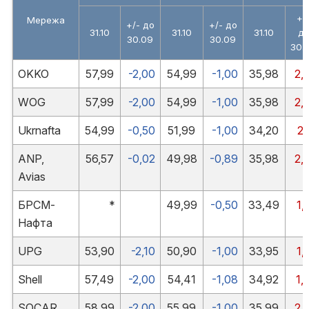
+/
Мережа
+/- до
+/- до
31.10
31.10
31.10
д
30.09
30.09
30.
OKKO
57,99
-2,00
54,99
-1,00
35,98
2,
WOG
57,99
-2,00
54,99
-1,00
35,98
2,
Ukrnafta
54,99
-0,50
51,99
-1,00
34,20
2,
ANP,
56,57
-0,02
49,98
-0,89
35,98
2,
Avias
БРСМ-
*
49,99
-0,50
33,49
1,
Нафта
UPG
53,90
-2,10
50,90
-1,00
33,95
1,
Shell
57,49
-2,00
54,41
-1,08
34,92
1,
SOCAR
58,99
-2,00
55,99
-1,00
35,99
2,