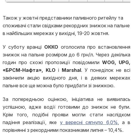
Також у жовтні представники паливного ритейлу та
споживачі стали свідками рекордних знижок на пальне
в найбільших мережах у вихідні, 19-20 жовтня.
У суботу вранці
ОККО
оголосила про встановлення
знижок на пальне розміром до 6 грн/л. Через декілька
годин про схожі пропозиції повідомили
WOG, UPG,
«БРСМ-Нафта», KLO
і
Marshal
. У понеділок не всі
закінчили акцію вихідного дня, і в деяких мережах
пальне все ще можна було придбати зі знижкою.
За попередньою оцінкою, ініціатива не виявилась
успішною, адже водії готовими до знижок не були.
Крім того, подібні прояви могли стати наслідком
падіння реалізації, яке
у вересні сягнуло 6,0%
, а в
порівнянні з рекордними показниками липня – 10,4%.