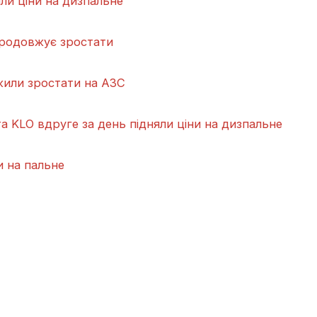
ли ціни на дизпальне
продовжує зростати
жили зростати на АЗС
 KLO вдруге за день підняли ціни на дизпальне
и на пальне