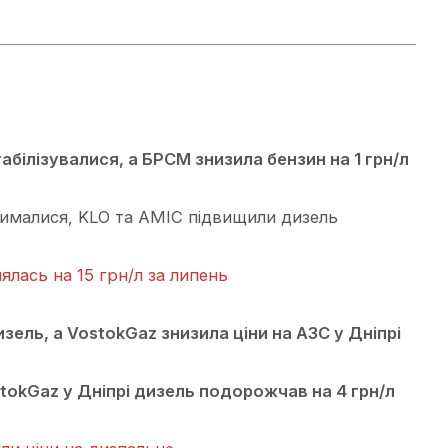
табілізувалися, а БРСМ знизила бензин на 1 грн/л
рималися, KLO та AMIC підвищили дизель
ялась на 15 грн/л за липень
зель, а VostokGaz знизила ціни на АЗС у Дніпрі
stokGaz у Дніпрі дизель подорожчав на 4 грн/л