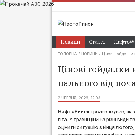
Новини
Статті
НафтоWi
ГОЛОВНА
НОВИНИ
Цінові гойдалки 
Цінові гойдалки н
пального від поча
2 ЧЕРВНЯ, 2026, 12:03
НафтоРинок
проаналізував, як 
літа. У травні ціни на різні вид
оцінити ситуацію з кінця лютого, 