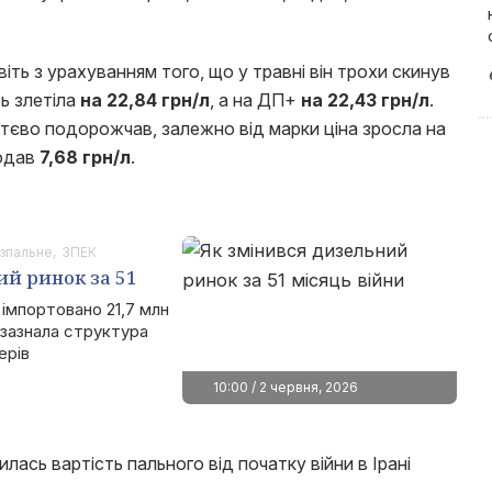
іть з урахуванням того, що у травні він трохи скинув
ть злетіла
на 22,84 грн/л
, а на ДП+
на 22,43 грн/л
.
уттєво подорожчав, залежно від марки ціна зросла на
додав
7,68 грн/л
.
зпальне
ЗПЕК
ий ринок за 51
 імпортовано 21,7 млн
 зазнала структура
ерів
10:00 / 2 червня, 2026