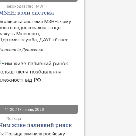
законодавство
МЗНН
МЗНН: коли система
запрацює та як це вплине
Українська система МЗНН: чому
вона є недосконалою та що
на ринок
кажуть Міненерго,
Держмитслужба, ДАУР і бізнес
Анастасія Денисенко
14:00 / 17 липня, 2026
Польща
Чим живе паливний ринок
Польщі після позбавлення
Як Польща замінила російську