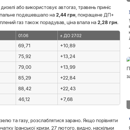
 дизелі або використовує автогаз, травень приніс
е пальне подешевшало на
2,44 грн
, покращене ДП+
аплений газ також порадував, ціна впала на
2,28 грн
.
01.06
± ДО 27.02
69,71
+10,89
75,92
+13,24
79,00
+13,99
85,29
+22,84
88,42
+22,43
46,12
+7,68
елю та газу, розслаблятися зарано. Якщо порівняти
очатку Іранської кризи, 27 лютого, видно, наскільки