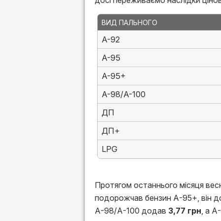
досі переживаємо наслідки цінов
ВИД ПАЛЬНОГО
A-92
A-95
A-95+
A-98/A-100
ДП
ДП+
LPG
Протягом останнього місяця вес
подорожчав бензин А-95+, він 
А-98/А-100 додав
3,77 грн
, а 