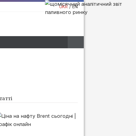
UKR
EN
татті