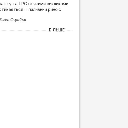
нафту та LPG і з якими викликами
залежності від РФ
стикається її паливний ринок.
Євген Скрибка
БІЛЬШЕ