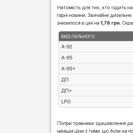
Натомість для тих, хто їздить на
гарні новини. Звичайне дизельн
знизилося в ціні на
1,78 грн
. Скр
ВИД ПАЛЬНОГО
A-92
A-95
A-95+
ДП
ДП+
LPG
Попри травневе здешевлення диз
нинішні ціни з тими, що були на п