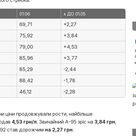
ого стрибка.
01.06
± ДО 01.05
69,71
+2,27
75,92
+3,84
79,00
+4,53
85,96
+3,77
85,29
-2,44
88,42
-1,78
46,12
-2,28
ни ціни продовжували рости, найбільше
додав
4,53 грн/л
. Звичайний А-95 зріс на
3,84 грн
,
А-92 став дорожчим
на 2,27 грн
.