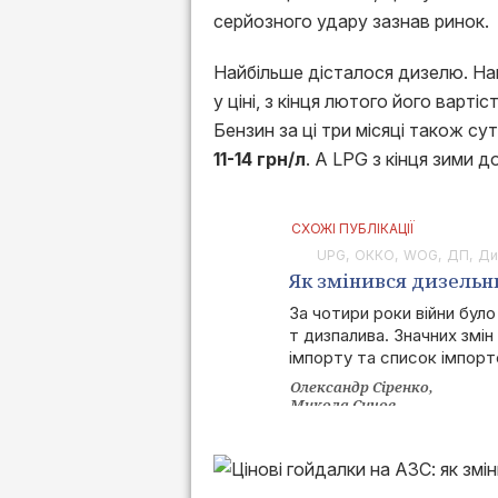
серйозного удару зазнав ринок.
Найбільше дісталося дизелю. Нав
у ціні, з кінця лютого його вартіс
Бензин за ці три місяці також с
11-14 грн/л
. А LPG з кінця зими 
СХОЖІ ПУБЛІКАЦІЇ
UPG
ОККО
WOG
ДП
Ди
Як змінився дизельн
місяць війни
За чотири роки війни було
т дизпалива. Значних змін
імпорту та список імпорт
Олександр Сіренко
Микола Сичов
Анна Павлик