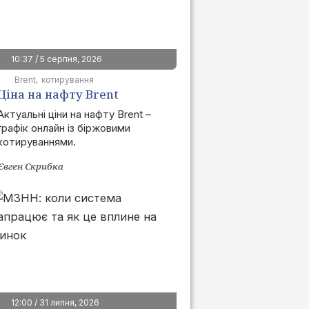
10:37 / 5 серпня, 2026
Brent
котирування
Ціна на нафту Brent
сьогодні | графік онлайн
Актуальні ціни на нафту Brent –
графік онлайн із біржовими
котируваннями.
Євген Скрибка
12:00 / 31 липня, 2026