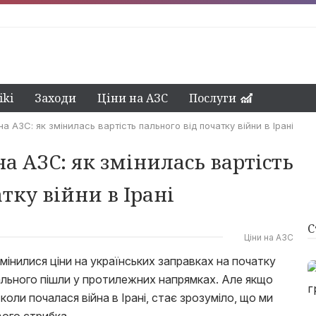
ki
Заходи
Ціни на АЗС
Послуги
на АЗС: як змінилась вартість пального від початку війни в Ірані
а АЗС: як змінилась вартість
тку війни в Ірані
С
Ціни на АЗС
змінилися ціни на українських заправках на початку
и пального пішли у протилежних напрямках. Але якщо
коли почалася війна в Ірані, стає зрозуміло, що ми