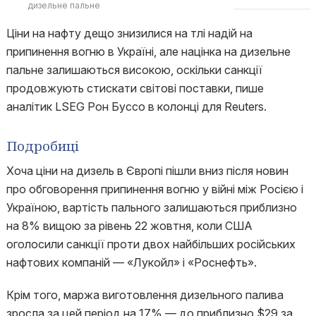
дизельне пальне
Ціни на нафту дещо знизилися на тлі надій на
припинення вогню в Україні, але націнка на дизельне
пальне залишаються високою, оскільки санкції
продовжують стискати світові поставки, пише
аналітик LSEG Рон Буссо в колонці для Reuters.
Подробиці
Хоча ціни на дизель в Європі пішли вниз після новин
про обговорення припинення вогню у війні між Росією і
Україною, вартість пального залишаються приблизно
на 8% вищою за рівень 22 жовтня, коли США
оголосили санкції проти двох найбільших російських
нафтових компаній — «Лукойл» і «Роснефть».
Крім того, маржа виготовлення дизельного палива
зросла за цей період на 17% — до приблизно $29 за