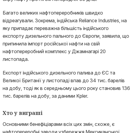
Багато великих нафтопереробників швидко
відреагували. Зокрема, індійська Reliance Industries, на
яку припадає переважна більшість індійського
експорту дизельного пального до Європи, заявила, що
припинила імпорт російської нафти на свій
нафтопереробний комплекс у Джамнагарі 20
листопада.
Експорт індійського дизельного палива до ЄС та
Великої Британії у листопаді впав до 34 тис. барелів
на добу, тоді як в середньому цього року становив 136
тис. барелів на добу, за даними Kpler.
Хто у виграші
Основними бенефіціарами всіх цих змін, схоже, є
нафтопереробні заводи узбережжя Мексиканської