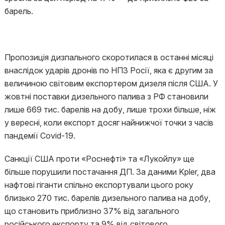
барель.
Пропозиція дизпального скоротилася в останні місяці
внаслідок ударів дронів по НПЗ Росії, яка є другим за
величиною світовим експортером дизеля після США. У
жовтні поставки дизельного палива з РФ становили
лише 669 тис. барелів на добу, лише трохи більше, ніж
у вересні, коли експорт досяг найнижчої точки з часів
пандемії Covid-19.
Санкції США проти «Роснефті» та «Лукойлу» ще
більше порушили постачання ДП. За даними Kpler, два
нафтові гіганти спільно експортували цього року
близько 270 тис. барелів дизельного палива на добу,
що становить приблизно 37% від загального
російського експорту та 9% від світового.