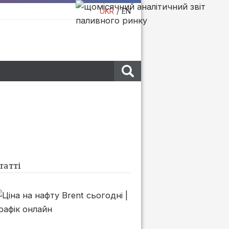
UKR
EN
татті