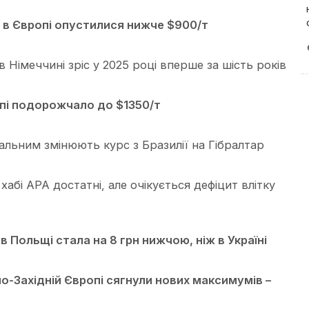
 в Європі опустилися нижче $900/т
 Німеччині зріс у 2025 році вперше за шість років
опі подорожчало до $1350/т
альним змінюють курс з Бразилії на Гібралтар
абі АРА достатні, але очікується дефіцит влітку
в Польщі стала на 8 грн нижчою, ніж в Україні
чно-Західній Європі сягнули нових максимумів –