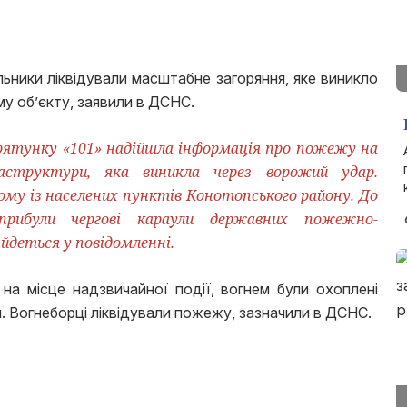
ьники ліквідували масштабне загоряння, яке виникло
у об’єкту, заявили в ДСНС.
рятунку «101» надійшла інформація про пожежу на
раструктури, яка виникла через ворожий удар.
ому із населених пунктів Конотопського району. До
прибули чергові караули державних пожежно-
йдеться у повідомленні.
на місце надзвичайної події, вогнем були охоплені
. Вогнеборці ліквідували пожежу, зазначили в ДСНС.