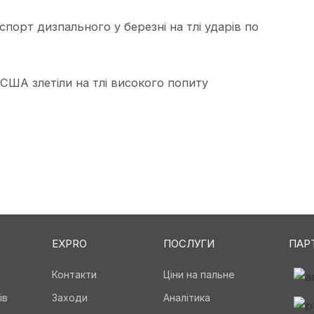
порт дизпального у березні на тлі ударів по
 США злетіли на тлі високого попиту
EXPRO
ПОСЛУГИ
ПАР
а
Контакти
Ціни на пальне
ів
Заходи
Аналітика