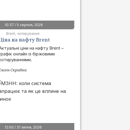
10:37 / 5 серпня, 2026
Brent
котирування
Ціна на нафту Brent
сьогодні | графік онлайн
Актуальні ціни на нафту Brent –
графік онлайн із біржовими
котируваннями.
Євген Скрибка
12:00 / 31 липня, 2026