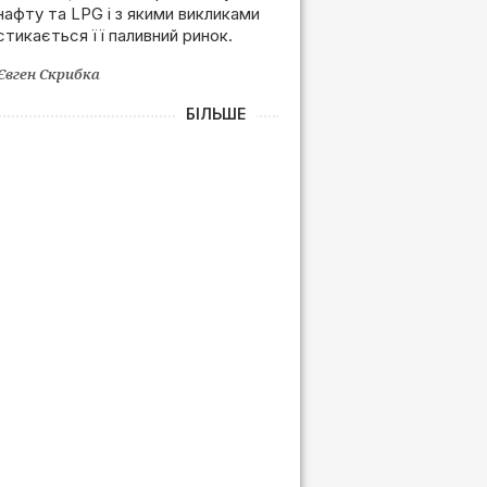
нафту та LPG і з якими викликами
залежності від РФ
стикається її паливний ринок.
Євген Скрибка
БІЛЬШЕ