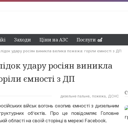
ki
Заходи
Ціни на АЗС
Послуги
лідок удару росіян виникла велика пожежа: горіли ємності з ДП
ідок удару росіян виникла
оріли ємності з ДП
С
дизельне пальне
пожежа
ДСНС
російських військ вогонь охопив ємності з дизельним
руктурних об’єктів. Про це повідомляє Головне
ій області на своїй сторінці в мережі Facebook.