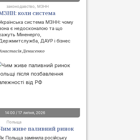
законодавство
МЗНН
МЗНН: коли система
запрацює та як це вплине
Українська система МЗНН: чому
вона є недосконалою та що
на ринок
кажуть Міненерго,
Держмитслужба, ДАУР і бізнес
Анастасія Денисенко
14:00 / 17 липня, 2026
Польща
Чим живе паливний ринок
Польщі після позбавлення
Як Польща замінила російську