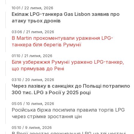
10:01 / 22 липня, 2026
Екіпаж LPG-танкера Gas Lisbon заявив про
атаку трьох дронів
03:06 / 21 липня, 2026
В Martin прокоментували ураження LPG-
танкера біля берегів Румунії
01:10 / 21 липня, 2026
Біля узбережжя Румунії уражено LPG-танкер,
що прямував до Рені
03:10 / 20 липня, 2026
Через лазівку в санкціях до Польщі потрапило
300 тис. LPG з Росії у 2025 році
05:05 / 10 липня, 2026
Російська біржа посилила правила торгів LPG
через стрімке зростання цін
05:10 / 9 липня, 2026
В Росії зростає споживання LPG на тлі нестачі