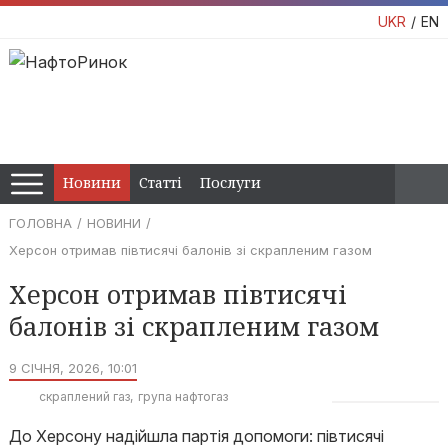
UKR
EN
Новини
Статті
Послуги
ГОЛОВНА
НОВИНИ
Херсон отримав півтисячі балонів зі скрапленим газом
Херсон отримав півтисячі
балонів зі скрапленим газом
9 СІЧНЯ, 2026, 10:01
скраплений газ
група нафтогаз
До Херсону надійшла партія допомоги: півтисячі