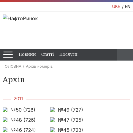
UKR
EN
Новини
Статті
Послуги
ГОЛОВНА
Архів номерів
Архів
2011
№50 (728)
№49 (727)
№48 (726)
№47 (725)
№46 (724)
№45 (723)