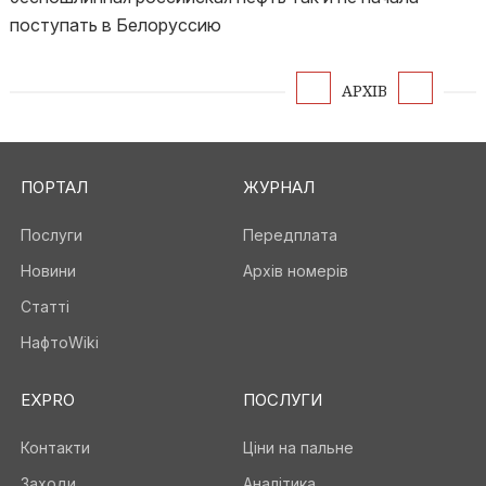
поступать в Белоруссию
АРХІВ
ПОРТАЛ
ЖУРНАЛ
Послуги
Передплата
Новини
Архів номерів
Статті
НафтоWiki
EXPRO
ПОСЛУГИ
Контакти
Ціни на пальне
Заходи
Аналітика