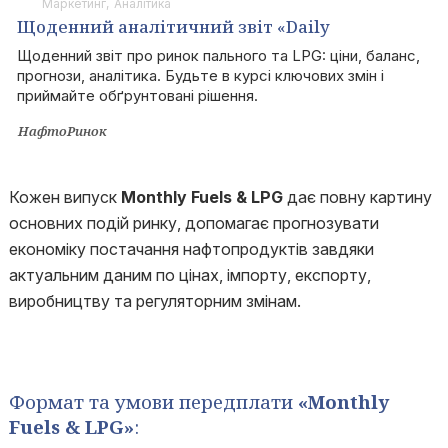
Маркетинг
Аналітика
Щоденний аналітичний звіт «Daily
Fuels&LPG»
Щоденний звіт про ринок пального та LPG: ціни, баланс,
прогнози, аналітика. Будьте в курсі ключових змін і
приймайте обґрунтовані рішення.
НафтоРинок
Кожен випуск
Monthly Fuels & LPG
дає повну картину
основних подій ринку, допомагає прогнозувати
економіку постачання нафтопродуктів завдяки
актуальним даним по цінах, імпорту, експорту,
виробництву та регуляторним змінам.
Формат та умови передплати
«Monthly
Fuels & LPG
»
: