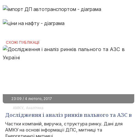
СХОЖІ ПУБЛІКАЦІЇ
23:09 / 4 лютого, 2017
АМКУ
Аналітика
Дослідження і аналіз ринків пального та АЗС в
Україні
Частки компаній, виручка, структура ринку. Дані для
АМКУ на основі інформації ДПС, митниці та
Енергетичної митниці.