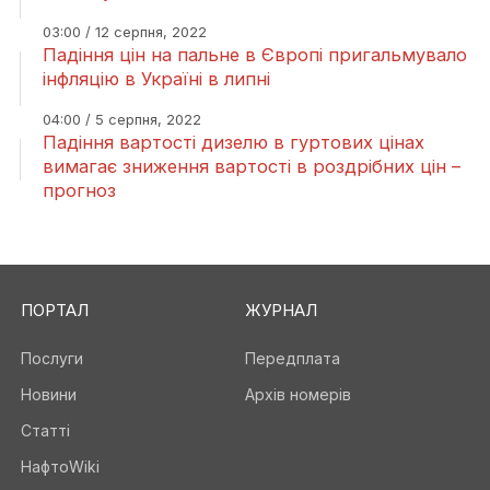
03:00 / 12 серпня, 2022
Падіння цін на пальне в Європі пригальмувало
інфляцію в Україні в липні
04:00 / 5 серпня, 2022
Падіння вартості дизелю в гуртових цінах
вимагає зниження вартості в роздрібних цін –
прогноз
ПОРТАЛ
ЖУРНАЛ
Послуги
Передплата
Новини
Архів номерів
Статті
НафтоWiki