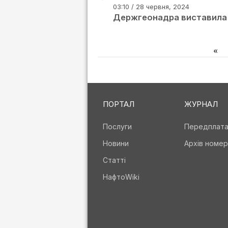
03:10 / 28 червня, 2024
Держгеонадра виставила н
«
ПОРТАЛ
ЖУРНАЛ
Послуги
Передплат
Новини
Архів номер
Статті
НафтоWiki