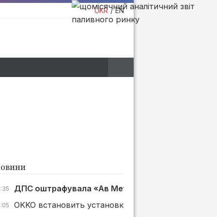
UKR
EN
овини
ДПС оштрафувала «Ав Метал Груп» на 1 млн грн з
7:35
OKKO встановить установки зберігання енергії ще
7:05