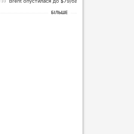
Brent опустилася до $79/бар. після заяв Трампа 
0:33
БІЛЬШЕ