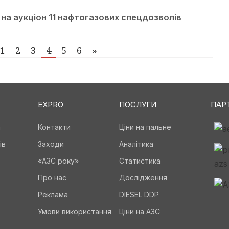
а аукціон 11 нафтогазових спецдозволів
1
2
3
4
5
6
»
EXPRO
ПОСЛУГИ
ПАР
а
Контакти
Ціни на пальне
ів
Заходи
Аналітика
«АЗС року»
Статистика
Про нас
Дослідження
Реклама
DIESEL DDP
Умови використання
Ціни на АЗС