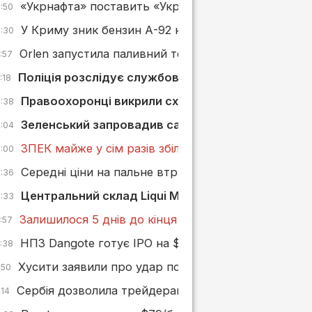
«Укрнафта» поставить «Укргазвидобуванню» дизп
6:50
У Криму зник бензин А-92 невдовзі після його поя
6:30
Orlen запустила паливний термінал у Ґданську пот
:57
Поліція розслідує службову недбалість після заг
:18
Правоохоронці викрили схему мінімізації ПДВ чер
4:38
Зеленський запровадив санкції проти «Борислав
4:04
ЗПЕК майже у сім разів збільшила сплату податків у
4:00
Середні ціни на пальне втрималися, KLO та AMIC
3:36
Центральний склад Liqui Moly в Україні згорів пі
3:33
Залишилося 5 днів до кінця реєстрації на конкурс
:57
НПЗ Dangote готує IPO на $5 млрд — найбільше в 
2:38
Хусити заявили про удар по саудівському нафтов
:50
Сербія дозволила трейдерам переробляти нафту на
:14