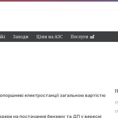
ki
Заходи
Ціни на АЗС
Послуги
Н
опоршневі електростанції загальною вартістю
1
1
дери на постачання бензину та ДП у вересні