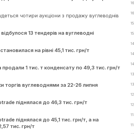
1
1
будеться чотири аукціони з продажу вуглеводнів
15
відбулося 13 тендерів на вуглеводні
15
1
становилася на рівні 45,1 тис. грн/т
1
1
 продали 1 тис. т конденсату по 49,3 тис. грн/т
1
ки торгів вуглеводнями за 22-26 липня
1
12
trade піднялася до 46,3 тис. грн/т
1
11
trade піднялася до 45,1 тис. грн/т, а на
11
,57 тис. грн/т