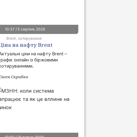
10:37 / 5 серпня, 2026
Brent
котирування
Ціна на нафту Brent
сьогодні | графік онлайн
Актуальні ціни на нафту Brent –
графік онлайн із біржовими
котируваннями.
Євген Скрибка