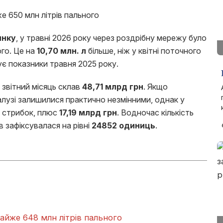
инку
, у травні 2026 року через роздрібну мережу було
го. Це на
10,70 млн. л
більше, ніж у квітні поточного
є показники травня 2025 року.
 звітний місяць склав
48,71 млрд грн
. Якщо
алузі залишилися практично незмінними, однак у
й стрибок, плюс
17,19 млрд грн
. Водночас кількість
 зафіксувалася на рівні
24852
одиниць
.
майже 648 млн літрів пального