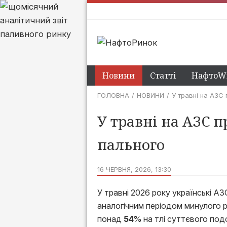
Новини
Статті
НафтоWi
ГОЛОВНА
НОВИНИ
У травні на АЗС
У травні на АЗС 
пального
16 ЧЕРВНЯ, 2026, 13:30
У травні 2026 року українські АЗ
аналогічним періодом минулого р
понад
54%
на тлі суттєвого по