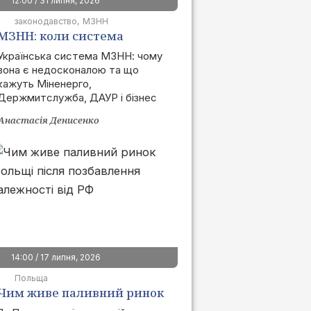
12:00 / 31 липня, 2026
законодавство
МЗНН
МЗНН: коли система
запрацює та як це вплине
Українська система МЗНН: чому
вона є недосконалою та що
на ринок
кажуть Міненерго,
Держмитслужба, ДАУР і бізнес
Анастасія Денисенко
14:00 / 17 липня, 2026
Польща
Чим живе паливний ринок