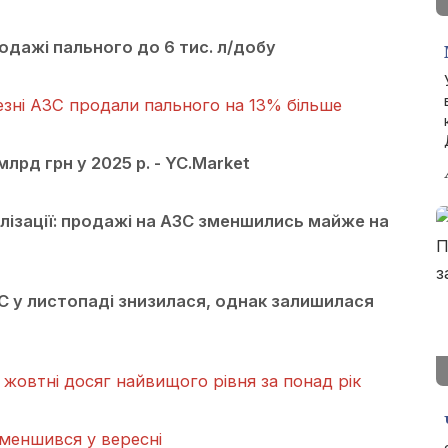
одажі пального до 6 тис. л/добу
езні АЗС продали пального на 13% більше
лрд грн у 2025 р. - YC.Market
лізації: продажі на АЗС зменшились майже на
ЗС у листопаді знизилася, однак залишилася
 жовтні досяг найвищого рівня за понад рік
меншився у вересні