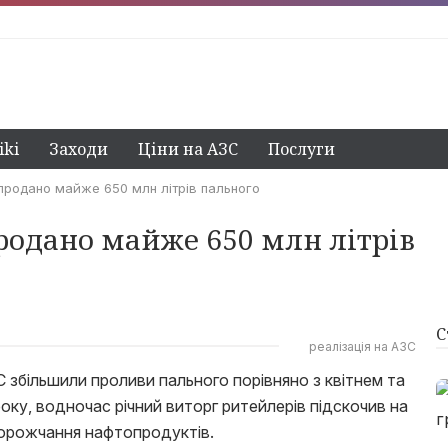
ki
Заходи
Ціни на АЗС
Послуги
 продано майже 650 млн літрів пального
продано майже 650 млн літрів
С
реалізація на АЗС
С збільшили проливи пального порівняно з квітнем та
оку, водночас річний виторг ритейлерів підскочив на
дорожчання нафтопродуктів.