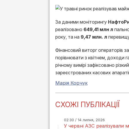
За даними моніторингу
НафтоР
реалізовано
649,41 млн л
пально
року, та на
9,47 млн. л
перевищу
Фінансовий виторг операторів за
порівнювати з квітнем, доходи г
річному вимірі зафіксовано різки
зареєстрованих касових апаратів
Марія Корчук
СХОЖІ ПУБЛІКАЦІЇ
02:30 / 14 липня, 2026
У червні АЗС реалізували 