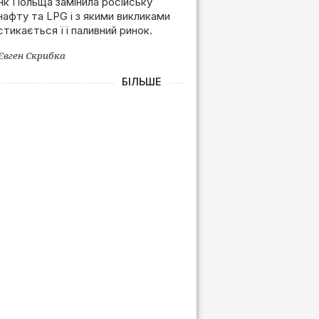
Польщі після позбавлення
Як Польща замінила російську
нафту та LPG і з якими викликами
залежності від РФ
стикається її паливний ринок.
Євген Скрибка
БІЛЬШЕ