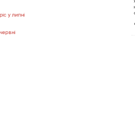
іс у липні
 червні