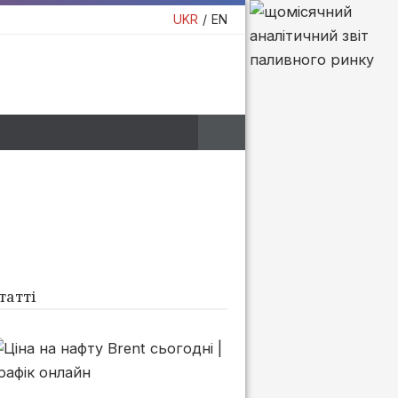
UKR
EN
татті