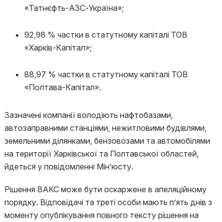
«Татнєфть-АЗС-Україна»;
92,98 % частки в статутному капіталі ТОВ
«Харків-Капітал»;
88,97 % частки в статутному капіталі ТОВ
«Полтава-Капітал».
Зазначені компанії володіють нафтобазами,
автозаправними станціями, нежитловими будівлями,
земельними ділянками, бензовозами та автомобілями
на території Харківської та Полтавської областей,
йдеться у повідомленні Мін’юсту.
Рішення ВАКС може бути оскаржене в апеляційному
порядку. Відповідачі та треті особи мають п’ять днів з
моменту опублікування повного тексту рішення на