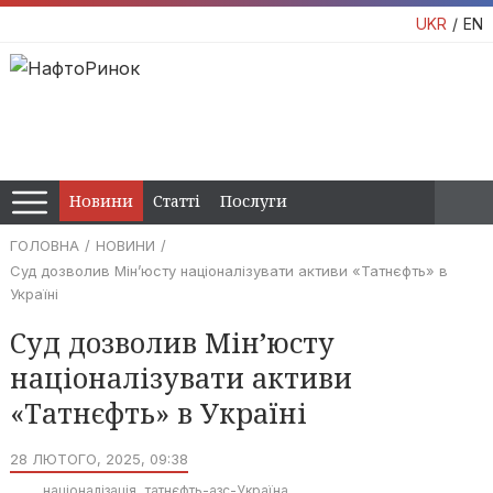
UKR
EN
Новини
Статті
Послуги
ГОЛОВНА
НОВИНИ
Суд дозволив Мін’юсту націоналізувати активи «Татнєфть» в
Україні
Суд дозволив Мін’юсту
націоналізувати активи
«Татнєфть» в Україні
28 ЛЮТОГО, 2025, 09:38
націоналізація
татнєфть-азс-Україна