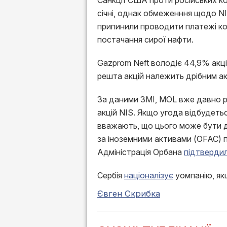
Санкції США проти російських ко
січні, однак обмеженння щодо NI
припинили проводити платежі ко
постачання сирої нафти.
Gazprom Neft володіє 44,9% акці
решта акцій належить дрібним ак
За даними ЗМІ, MOL вже давно р
акцій NIS. Якщо угода відбудеть
вважають, що цього може бути д
за іноземними активами (OFAC) п
Адміністрація Орбана
підтверди
Сербія
націоналізує
уомпанію, якщ
Євген Скрибка