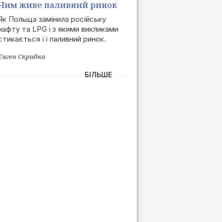
Чим живе паливний ринок
Польщі після позбавлення
Як Польща замінила російську
нафту та LPG і з якими викликами
залежності від РФ
стикається її паливний ринок.
Євген Скрибка
БІЛЬШЕ