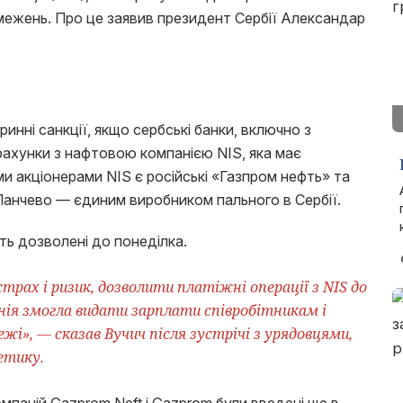
бмежень. Про це заявив президент Сербії Александар
инні санкції, якщо сербські банки, включно з
ахунки з нафтовою компанією NIS, яка має
ми акціонерами NIS є російські «Газпром нефть» та
Панчево — єдиним виробником пального в Сербії.
ть дозволені до понеділка.
трах і ризик, дозволити платіжні операції з NIS до
ія змогла видати зарплати співробітникам і
жі», — сказав Вучич після зустрічі з урядовцями,
етику.