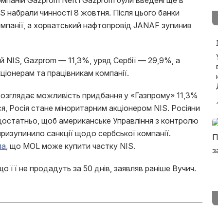
мпаній Gazprom Neft і Gazprom були введені ще в
S набрали чинності 8 жовтня. Після цього банки
мпанії, а хорватський нафтопровід JANAF зупинив
й NIS, Gazprom — 11,3%, уряд Сербії — 29,9%, а
ціонерам та працівникам компанії.
озглядає можливість придбання у «Газпрому» 11,3%
ся, Росія стане міноритарним акціонером NIS. Росіяни
остатньо, щоб американське Управління з контролю
ризупинило санкції щодо сербської компанії.
ла
, що MOL може купити частку NIS.
о її не продадуть за 50 днів, заявляв раніше Вучич.