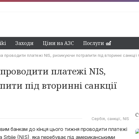
ki
Заходи
Ціни на АЗС
Послуги
а проводити платежі NIS, ризикуючи потрапити під вторинні санкці
 проводити платежі NIS,
ити під вторинні санкції
С
Сербія
санкції
NIS
вим банкам до кінця цього тижня проводити платежі
ja Srbije (NIS), яка перебуває під американськими