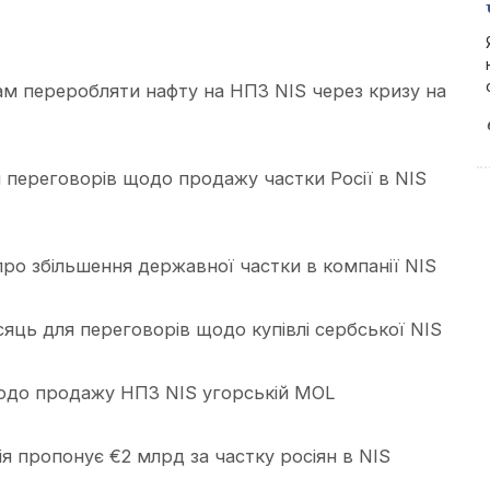
ам переробляти нафту на НПЗ NIS через кризу на
 переговорів щодо продажу частки Росії в NIS
ро збільшення державної частки в компанії NIS
ць для переговорів щодо купівлі сербської NIS
одо продажу НПЗ NIS угорській MOL
я пропонує €2 млрд за частку росіян в NIS