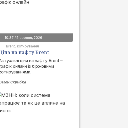
10:37 / 5 серпня, 2026
Brent
котирування
Ціна на нафту Brent
сьогодні | графік онлайн
Актуальні ціни на нафту Brent –
графік онлайн із біржовими
котируваннями.
Євген Скрибка