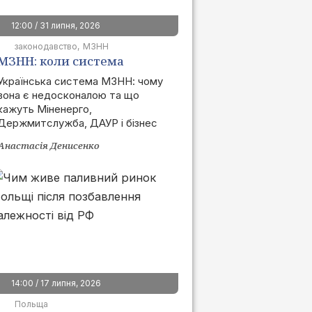
12:00 / 31 липня, 2026
законодавство
МЗНН
МЗНН: коли система
запрацює та як це вплине
Українська система МЗНН: чому
вона є недосконалою та що
на ринок
кажуть Міненерго,
Держмитслужба, ДАУР і бізнес
Анастасія Денисенко
14:00 / 17 липня, 2026
Польща