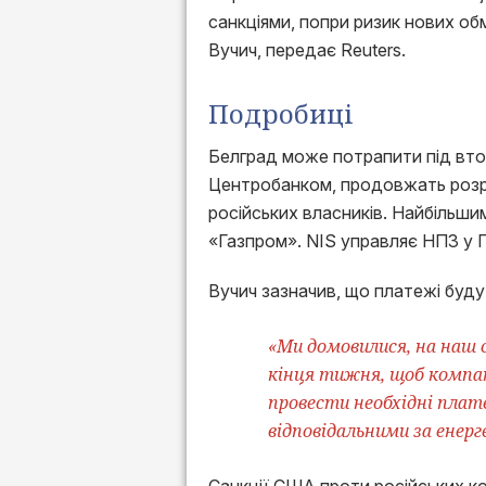
санкціями, попри ризик нових о
Вучич, передає Reuters.
Подробиці
Белград може потрапити під втор
Центробанком, продовжать розр
російських власників. Найбільши
«Газпром». NIS управляє НПЗ у 
Вучич зазначив, що платежі буду
«Ми домовилися, на наш с
кінця тижня, щоб компан
провести необхідні плате
відповідальними за енерг