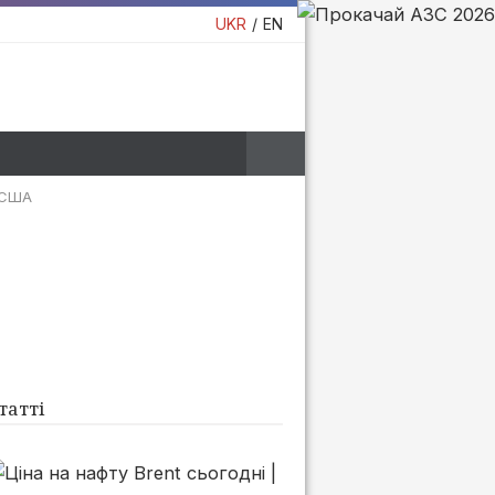
UKR
EN
ї США
татті