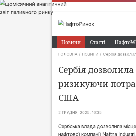
Новини
Статті
НафтоWi
ГОЛОВНА
НОВИНИ
Сербія дозволил
Сербія дозволила
ризикуючи потрап
США
2 ГРУДНЯ, 2025, 16:35
Сербська влада дозволила місце
нафтової компанії Naftna Industri