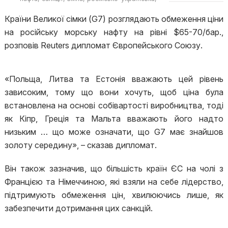
обмеження цін
ембарго ЄС
Країни Великої сімки (G7) розглядають обмеження ціни
на російську морську нафту на рівні $65-70/бар.,
розповів Reuters дипломат Європейського Союзу.
«Польща, Литва та Естонія вважають цей рівень
зависоким, тому що вони хочуть, щоб ціна була
встановлена на основі собівартості виробництва, тоді
як Кіпр, Греція та Мальта вважають його надто
низьким … що може означати, що G7 має знайшов
золоту середину», – сказав дипломат.
Він також зазначив, що більшість країн ЄС на чолі з
Францією та Німеччиною, які взяли на себе лідерство,
підтримують обмеження цін, хвилюючись лише, як
забезпечити дотримання цих санкцій.