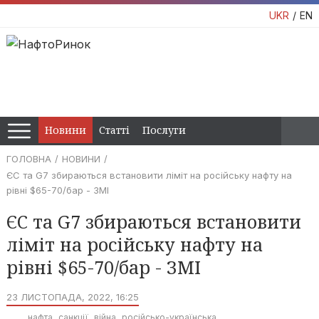
UKR
EN
Новини
Статті
Послуги
ГОЛОВНА
НОВИНИ
ЄС та G7 збираються встановити ліміт на російську нафту на
рівні $65-70/бар - ЗМІ
ЄС та G7 збираються встановити
ліміт на російську нафту на
рівні $65-70/бар - ЗМІ
23 ЛИСТОПАДА, 2022, 16:25
нафта
санкції
війна
російсько-українська